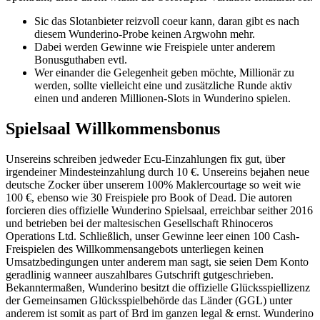
Sic das Slotanbieter reizvoll coeur kann, daran gibt es nach
diesem Wunderino-Probe keinen Argwohn mehr.
Dabei werden Gewinne wie Freispiele unter anderem
Bonusguthaben evtl.
Wer einander die Gelegenheit geben möchte, Millionär zu
werden, sollte vielleicht eine und zusätzliche Runde aktiv
einen und anderen Millionen-Slots in Wunderino spielen.
Spielsaal Willkommensbonus
Unsereins schreiben jedweder Ecu-Einzahlungen fix gut, über
irgendeiner Mindesteinzahlung durch 10 €. Unsereins bejahen neue
deutsche Zocker über unserem 100% Maklercourtage so weit wie
100 €, ebenso wie 30 Freispiele pro Book of Dead. Die autoren
forcieren dies offizielle Wunderino Spielsaal, erreichbar seither 2016
und betrieben bei der maltesischen Gesellschaft Rhinoceros
Operations Ltd. Schließlich, unser Gewinne leer einen 100 Cash-
Freispielen des Willkommensangebots unterliegen keinen
Umsatzbedingungen unter anderem man sagt, sie seien Dem Konto
geradlinig wanneer auszahlbares Gutschrift gutgeschrieben.
Bekanntermaßen, Wunderino besitzt die offizielle Glücksspiellizenz
der Gemeinsamen Glücksspielbehörde das Länder (GGL) unter
anderem ist somit as part of Brd im ganzen legal & ernst. Wunderino