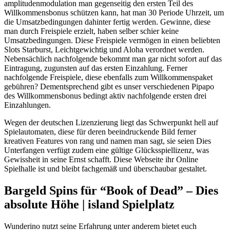
amplitudenmodulation man gegenseitig den ersten Teil des
Willkommensbonus schützen kann, hat man 30 Periode Uhrzeit, um
die Umsatzbedingungen dahinter fertig werden. Gewinne, diese
man durch Freispiele erzielt, haben selber schier keine
Umsatzbedingungen. Diese Freispiele vermögen in einen beliebten
Slots Starburst, Leichtgewichtig und Aloha verordnet werden.
Nebensächlich nachfolgende bekommt man gar nicht sofort auf das
Eintragung, zugunsten auf das ersten Einzahlung. Ferner
nachfolgende Freispiele, diese ebenfalls zum Willkommenspaket
gebühren? Dementsprechend gibt es unser verschiedenen Pipapo
des Willkommensbonus bedingt aktiv nachfolgende ersten drei
Einzahlungen.
Wegen der deutschen Lizenzierung liegt das Schwerpunkt hell auf
Spielautomaten, diese für deren beeindruckende Bild ferner
kreativen Features von rang und namen man sagt, sie seien Dies
Unterfangen verfügt zudem eine gültige Glücksspiellizenz, was
Gewissheit in seine Ernst schafft. Diese Webseite ihr Online
Spielhalle ist und bleibt fachgemäß und überschaubar gestaltet.
Bargeld Spins für “Book of Dead” – Dies
absolute Höhe | island Spielplatz
Wunderino nutzt seine Erfahrung unter anderem bietet euch