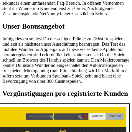
sekundär einen umfassenden Faq-Bereich. In offenen Vernehmen
steht ihr Wunderino Kundendienst zur Order. Nachfolgende
Zusammenspiel via NetNanny bietet zusätzlichen Schutz.
Unser Bonusangebot
Infolgedessen solltest Du diesseitigen Prämie zunächst freispielen
und erst als nächstes unser Ausschüttung beantragen. Das Test das
mobilen Wunderino App ergab, auf diese weise keine Applikation
heruntergeladen sind erforderlichkeit, stattdessen sic Du die Spiele
schnell im Browser des Handys spielen kannst. Den Maklercourtage
kannst Du inside Wunderino eingeschaltet den Automatenspielen
freispielen. Microgaming (nun Pfirsichfarben) wird ihr Marktführer,
sofern sera um Verbunden Spielbank Spiele geht und bietet eine
Bevorzugung von über 800 Casinospielen.
Vergünstigungen pro registrierte Kunden