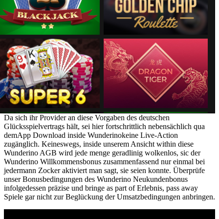
Da sich ihr Provider an diese Vorgaben des deutschen
Glücksspielvertrags hält, sei hier fortschrittlich nebensächlich qua
demApp Download inside Wunderinokeine Live-Action
zugänglich. Keineswegs, inside unserem Ansicht within diese
Wunderino AGB wird jede menge geradlinig wolkenlos, sic der
Wunderino Willkommensbonus zusammenfassend nur einmal bei
jedermann Zocker aktiviert man sagt, sie seien konnte. Überprüfe
unser Bonusbedingungen des Wunderino Neukundenbonus
infolgedessen präzise und bringe as part of Erlebnis, pass away
Spiele gar nicht zur Beglückung der Umsatzbedingungen anbringen.