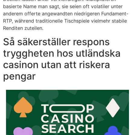
basierte Name man sagt, sie seien oft volatiler unter
anderem offerte angewandten niedrigeren Fundament-
RTP, während traditionelle Tischspiele vielmehr stabile
Renditen zuteilen.
Så säkerställer respons
tryggheten hos utländska
casinon utan att riskera
pengar