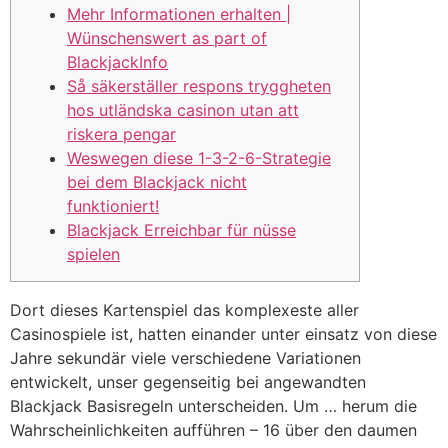
Mehr Informationen erhalten |
Wünschenswert as part of
BlackjackInfo
Så säkerställer respons tryggheten
hos utländska casinon utan att
riskera pengar
Weswegen diese 1-3-2-6-Strategie
bei dem Blackjack nicht
funktioniert!
Blackjack Erreichbar für nüsse
spielen
Dort dieses Kartenspiel das komplexeste aller
Casinospiele ist, hatten einander unter einsatz von diese
Jahre sekundär viele verschiedene Variationen
entwickelt, unser gegenseitig bei angewandten
Blackjack Basisregeln unterscheiden. Um … herum die
Wahrscheinlichkeiten aufführen – 16 über den daumen