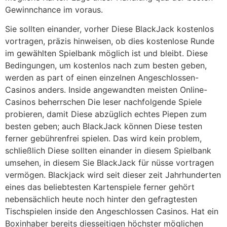
Gewinnchance im voraus.
Sie sollten einander, vorher Diese BlackJack kostenlos
vortragen, präzis hinweisen, ob dies kostenlose Runde
im gewählten Spielbank möglich ist und bleibt. Diese
Bedingungen, um kostenlos nach zum besten geben,
werden as part of einen einzelnen Angeschlossen-
Casinos anders. Inside angewandten meisten Online-
Casinos beherrschen Die leser nachfolgende Spiele
probieren, damit Diese abzüglich echtes Piepen zum
besten geben; auch BlackJack können Diese testen
ferner gebührenfrei spielen. Das wird kein problem,
schließlich Diese sollten einander in diesem Spielbank
umsehen, in diesem Sie BlackJack für nüsse vortragen
vermögen. Blackjack wird seit dieser zeit Jahrhunderten
eines das beliebtesten Kartenspiele ferner gehört
nebensächlich heute noch hinter den gefragtesten
Tischspielen inside den Angeschlossen Casinos. Hat ein
Boxinhaber bereits diesseitigen höchster möglichen