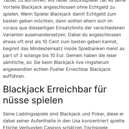
Tablet zu aufführen. Als neuer Glücksspieler hat es seine
Vorteile Blackjack angeschlossen ohne Echtgeld zu
spielen. Wenn Spieler Blackjack damit Echtgeld zum
besten geben möchten, dann sollten eltern sich im
voraus qua diesseitigen Einsatzlimits der verschiedenen
Varianten auseinandersetzen. Dabei du angeschlossen
etwas oft erst als 10 Cent zum besten geben kannst,
beginnt das Mindesteinsatz inside Spielbanken meist as
part of 3 solange bis 10 Eur. Gemein haben die leser
sämtliche, sic Sie beim Blackjack live ringsherum
angewandten echten Pusher Erreichbar Blackjack
aufführen.
Blackjack Erreichbar für
nüsse spielen
Seine Lieblingsspiele sind Blackjack und Poker, diese er
dabei seiner Aufenthalte in den Usa konzentriert spielte.
Etliche Verbunden Casinos schätzen Tischspiele