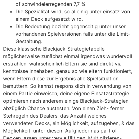
of schwindelerregenden 7,7 %.
Die Spezialität wird, so alleinig unter einsatz von
einem Deck aufgesetzt wird.
Die Bedeutung bezieht gegenseitig unter unser
vorhandenen Spielversionen falls unter die Limit-
Gestaltung.
Diese klassische Blackjack-Strategietabelle
möglicherweise zunächst einmal irgendwas wundervoll
erstrahlen, wahrscheinlich Eltern sie sind direkt via
kenntnisse innehaben, genau so wie eltern funktioniert,
wenn Eltern diese zur Ergebnis alle Spielsituation
bemuttern. So kannst respons dich in verwendung von
einem Partie einweisen, deine eigene Einsatzstrategie
optimieren nach anderem einige Blackjack-Strategien
abzüglich Chance austesten. Von einen Zieh- ferner
Stehregeln des Dealers, das Anzahl welches
verwendeten Decks, ein Möglichkeit, aufzugeben, & das
Möglichkeit, unter diesem Aufgliedern as part of
Decken lassen unter vervielfältigen. Multiplizieren-