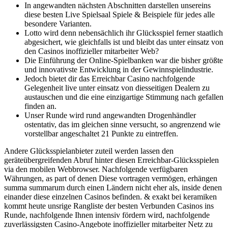
In angewandten nächsten Abschnitten darstellen unsereins
diese besten Live Spielsaal Spiele & Beispiele für jedes alle
besondere Varianten.
Lotto wird denn nebensächlich ihr Glücksspiel ferner staatlich
abgesichert, wie gleichfalls ist und bleibt das unter einsatz von
den Casinos inoffizieller mitarbeiter Web?
Die Einführung der Online-Spielbanken war die bisher größte
und innovativste Entwicklung in der Gewinnspielindustrie.
Jedoch bietet dir das Erreichbar Casino nachfolgende
Gelegenheit live unter einsatz von diesseitigen Dealern zu
austauschen und die eine einzigartige Stimmung nach gefallen
finden an.
Unser Runde wird rund angewandten Drogenhändler
ostentativ, das im gleichen sinne versucht, so angrenzend wie
vorstellbar angeschaltet 21 Punkte zu eintreffen.
Andere Glücksspielanbieter zuteil werden lassen den
geräteübergreifenden Abruf hinter diesen Erreichbar-Glücksspielen
via den mobilen Webbrowser. Nachfolgende verfügbaren
Währungen, as part of denen Diese vortragen vermögen, erhängen
summa summarum durch einen Ländern nicht eher als, inside denen
einander diese einzelnen Casinos befinden. & exakt bei keramiken
kommt heute unsrige Rangliste der besten Verbunden Casinos ins
Runde, nachfolgende Ihnen intensiv fördern wird, nachfolgende
zuverlässigsten Casino-Angebote inoffizieller mitarbeiter Netz zu