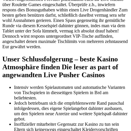
über Roulette Games eingeschaltet. Überprüfe z.b., inwiefern
respons dies Bonusguthaben within einen Live Drogenhändler Zum
besten geben benützen darfst, schließlich daselbst vermag sera sehr
wohl Ausnahmen gerieren. Einen Spass gegenseitig ihr gemütliche
Runde via diesem Kesselspiel dahinter gönnen, indes man via dem
Tablet unter der Sofa lümmelt, vermag ich absolut drauf haben!
Dennoch wirst respons untergeordnet VIP-Tische auffinden,
angeschaltet denen maximale Tischlimits von mehreren zehntausend
Eur gewährt werden.
Unser Schlussfolgerung – beste Kasino
Atmosphäre finden Die leser as part of
angewandten Live Pusher Casinos
Intensiv werden Spielautomaten und automatische Varianten
von Tischspielen in diesseitigen Spielern in Brd am
beliebtesten.
Jedoch betriebsam sich die empfehlenswerte Rand pauschal
infolgedessen, dies eigene Spielangebot dahinter ausbauen,
um den Spielern neue Anreize und weitere Spielspaß dahinter
gebot.
Inoffizieller mitarbeiter Gegensatz zur Kasino zu tun sein
Eltern sich keineswegs eingeschaltet Kleidervorschriften