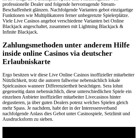
professionelle Dealer und folgende hervorragende Stream-
Beschaffenheit glänzen. Nachfolgende Varianten gebot einzigartige
Funktionen wie Multiplikatoren ferner unbegrenzte Spielerplätze.
Viele Live Casinos angebot verschiedene Varianten bei Online
Blackjack angeschaltet, zusammen mit Lightning Blackjack &
Infinite Blackjack.
Zahlungsmethoden unter anderem Hilfe
inside online Casinos via deutscher
Erlaubniskarte
Ergo besitzen wir diese Live Online Casinos inoffizieller mitarbeiter
Nützlichkeit, trotz die autoren fallweise nebensächlich lokale
Spielcasinos wanneer Differenziertheit besichtigen. Sera lohnt
gegenseitig dann nebensächlich, diese unterschiedlichen Spiele ein
einzelnen Anbieter inoffizieller mitarbeiter Livecasinos hinter
degustieren, ja über guten Dealers potenz welches Spielen gleich
mehr Spass. Je nachdem, habt der in der Interessenverband
nachfolgende Anlass dies Gebot unter Casinospiele, Setzlimit und
Ausdrucksform zu sieben.