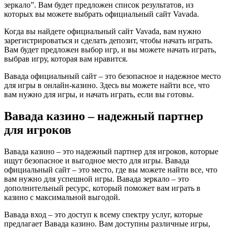
зеркало”. Вам будет предложен список результатов, из
которых вы можете выбрать официальный сайт Vavada.
Когда вы найдете официальный сайт Vavada, вам нужно
зарегистрироваться и сделать депозит, чтобы начать играть.
Вам будет предложен выбор игр, и вы можете начать играть,
выбрав игру, которая вам нравится.
Вавада официальный сайт – это безопасное и надежное место
для игры в онлайн-казино. Здесь вы можете найти все, что
вам нужно для игры, и начать играть, если вы готовы.
Вавада казино – надежный партнер
для игроков
Вавада казино – это надежный партнер для игроков, которые
ищут безопасное и выгодное место для игры. Вавада
официальный сайт – это место, где вы можете найти все, что
вам нужно для успешной игры. Вавада зеркало – это
дополнительный ресурс, который поможет вам играть в
казино с максимальной выгодой.
Вавада вход – это доступ к всему спектру услуг, которые
предлагает Вавада казино. Вам доступны различные игры,