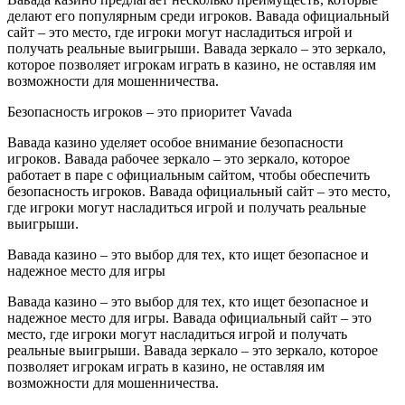
делают его популярным среди игроков. Вавада официальный
сайт – это место, где игроки могут насладиться игрой и
получать реальные выигрыши. Вавада зеркало – это зеркало,
которое позволяет игрокам играть в казино, не оставляя им
возможности для мошенничества.
Безопасность игроков – это приоритет Vavada
Вавада казино уделяет особое внимание безопасности
игроков. Вавада рабочее зеркало – это зеркало, которое
работает в паре с официальным сайтом, чтобы обеспечить
безопасность игроков. Вавада официальный сайт – это место,
где игроки могут насладиться игрой и получать реальные
выигрыши.
Вавада казино – это выбор для тех, кто ищет безопасное и
надежное место для игры
Вавада казино – это выбор для тех, кто ищет безопасное и
надежное место для игры. Вавада официальный сайт – это
место, где игроки могут насладиться игрой и получать
реальные выигрыши. Вавада зеркало – это зеркало, которое
позволяет игрокам играть в казино, не оставляя им
возможности для мошенничества.