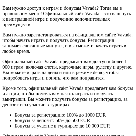
Вам нужно доступ к играм и бонусам Vavada? Тогда вы в
правильном месте! Официальный сайт Vavada – это ваш путь
к выигрышной игре и получению дополнительных
преимуществ.
Вам нужно зарегистрироваться на официальном сайте Vavada,
чтобы начать играть и получать бонусы. Регистрация
занимает считанные минуты, и вы сможете начать играть в
любое время.
Официальный сайт Vavada предлагает вам доступ к более 1
000 играм, включая слоты, карточные игры, рулетку и другие.
Вы можете играть на деньги или в режиме demo, чтобы
попробовать игры и понять, что вам понравится.
Кроме того, официальный сайт Vavada предлагает вам бонусы
и акции, чтобы помочь вам начать играть и получать
выигрыши. Вы можете получать бонусы за регистрацию, за
депозит и за участие в турнирах.
Бонусы за регистрацию: 100% до 1000 EUR
Бонусы за депозит: 50% до 500 EUR
Бонусы за участие в турнирах: до 10 000 EUR