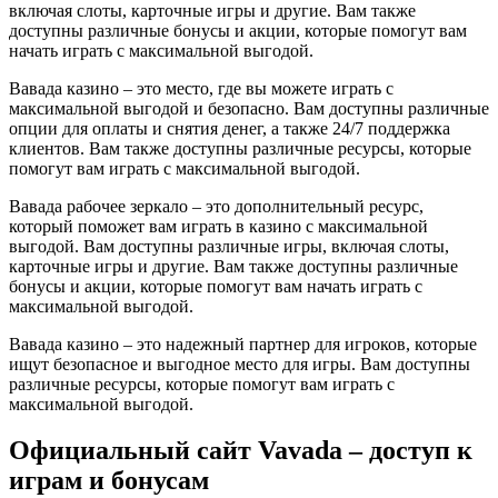
включая слоты, карточные игры и другие. Вам также
доступны различные бонусы и акции, которые помогут вам
начать играть с максимальной выгодой.
Вавада казино – это место, где вы можете играть с
максимальной выгодой и безопасно. Вам доступны различные
опции для оплаты и снятия денег, а также 24/7 поддержка
клиентов. Вам также доступны различные ресурсы, которые
помогут вам играть с максимальной выгодой.
Вавада рабочее зеркало – это дополнительный ресурс,
который поможет вам играть в казино с максимальной
выгодой. Вам доступны различные игры, включая слоты,
карточные игры и другие. Вам также доступны различные
бонусы и акции, которые помогут вам начать играть с
максимальной выгодой.
Вавада казино – это надежный партнер для игроков, которые
ищут безопасное и выгодное место для игры. Вам доступны
различные ресурсы, которые помогут вам играть с
максимальной выгодой.
Официальный сайт Vavada – доступ к
играм и бонусам