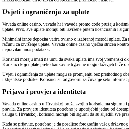
Uvjeti i ograničenja za uplate
Vavada online casino, vavada hr i vavada promo code pružaju korisnici
uplate. Prvo, sve uplate moraju biti izvršene putem licenciranih i sig
Minimalni iznos depozita varira ovisno o izabranoj metodi uplate. Z
računu za izvršenje uplate. Vavada online casino vježba stricen kontro
nepravilan unos podataka.
Korisnici moraju imati na umu da svaka uplata ima svoj vremenski okvi
Korisnici koji uplate preko bankovne trgovine mogu doživjeti brže obr
Uvjeti i ograničenja za uplate mogu se promijeniti bez prethodnog oba
i klijentske podrške. Korisnici su odgovorni za čuvanje sebi informaci
Prijava i provjera identiteta
Vavada online casino u Hrvatskoj pruža svojim korisnicima sigurnu i pri
pravila. Za provjeru identiteta potrebno je upotrijebiti jednu od dostu
usluga u Hrvatskoj, korisnici moraju biti sigurni da su slijedili sve p
Kada se prijavite, potrebno je da posaljete fotografiju vašeg državnog d