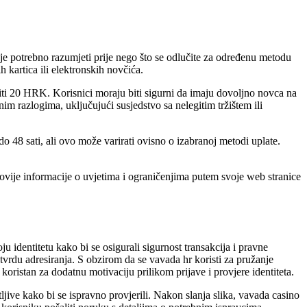
 je potrebno razumjeti prije nego što se odlučite za određenu metodu
 kartica ili elektronskih novčića.
ti 20 HRK. Korisnici moraju biti sigurni da imaju dovoljno novca na
im razlogima, uključujući susjedstvo sa nelegitim tržištem ili
 48 sati, ali ovo može varirati ovisno o izabranoj metodi uplate.
novije informacije o uvjetima i ograničenjima putem svoje web stranice
u identitetu kako bi se osigurali sigurnost transakcija i pravne
otvrdu adresiranja. S obzirom da se vavada hr koristi za pružanje
 koristan za dodatnu motivaciju prilikom prijave i provjere identiteta.
tljive kako bi se ispravno provjerili. Nakon slanja slika, vavada casino