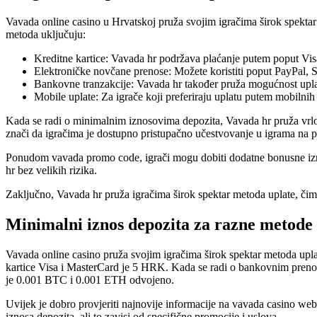
Vavada online casino u Hrvatskoj pruža svojim igračima širok spektar 
metoda uključuju:
Kreditne kartice: Vavada hr podržava plaćanje putem poput Vis
Elektroničke novčane prenose: Možete koristiti poput PayPal, Skr
Bankovne tranzakcije: Vavada hr također pruža mogućnost uplat
Mobile uplate: Za igrače koji preferiraju uplatu putem mobilni
Kada se radi o minimalnim iznosovima depozita, Vavada hr pruža vrlo 
znači da igračima je dostupno pristupačno učestvovanje u igrama na pl
Ponudom vavada promo code, igrači mogu dobiti dodatne bonusne iznos
hr bez velikih rizika.
Zaključno, Vavada hr pruža igračima širok spektar metoda uplate, čim
Minimalni iznos depozita za razne metode 
Vavada online casino pruža svojim igračima širok spektar metoda upl
kartice Visa i MasterCard je 5 HRK. Kada se radi o bankovnim prenos
je 0.001 BTC i 0.001 ETH odvojeno.
Uvijek je dobro provjeriti najnovije informacije na vavada casino web
iznosa depozita, ali to zavisi od specifične promocije i uslova.