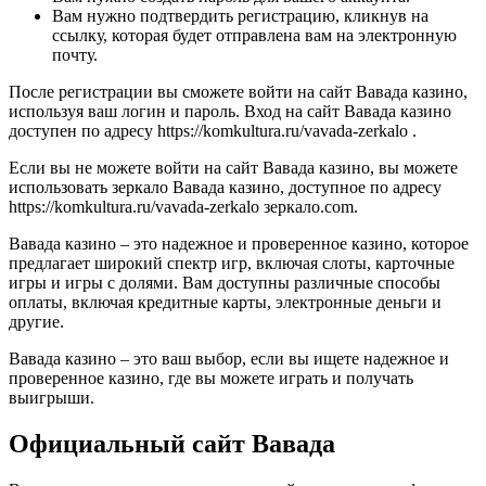
Вам нужно подтвердить регистрацию, кликнув на
ссылку, которая будет отправлена вам на электронную
почту.
После регистрации вы сможете войти на сайт Вавада казино,
используя ваш логин и пароль. Вход на сайт Вавада казино
доступен по адресу https://komkultura.ru/vavada-zerkalo .
Если вы не можете войти на сайт Вавада казино, вы можете
использовать зеркало Вавада казино, доступное по адресу
https://komkultura.ru/vavada-zerkalo зеркало.com.
Вавада казино – это надежное и проверенное казино, которое
предлагает широкий спектр игр, включая слоты, карточные
игры и игры с долями. Вам доступны различные способы
оплаты, включая кредитные карты, электронные деньги и
другие.
Вавада казино – это ваш выбор, если вы ищете надежное и
проверенное казино, где вы можете играть и получать
выигрыши.
Официальный сайт Вавада