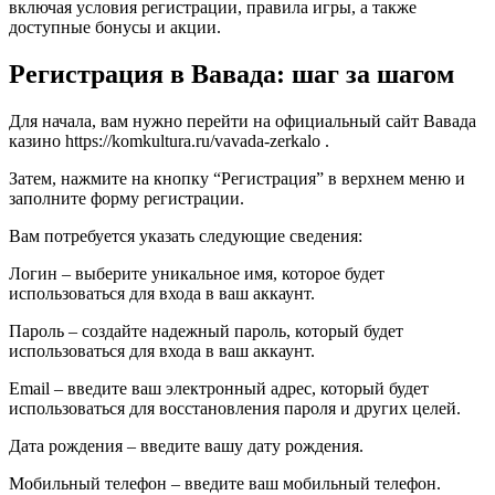
включая условия регистрации, правила игры, а также
доступные бонусы и акции.
Регистрация в Вавада: шаг за шагом
Для начала, вам нужно перейти на официальный сайт Вавада
казино https://komkultura.ru/vavada-zerkalo .
Затем, нажмите на кнопку “Регистрация” в верхнем меню и
заполните форму регистрации.
Вам потребуется указать следующие сведения:
Логин – выберите уникальное имя, которое будет
использоваться для входа в ваш аккаунт.
Пароль – создайте надежный пароль, который будет
использоваться для входа в ваш аккаунт.
Email – введите ваш электронный адрес, который будет
использоваться для восстановления пароля и других целей.
Дата рождения – введите вашу дату рождения.
Мобильный телефон – введите ваш мобильный телефон.