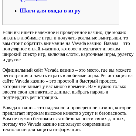
Шаги для входа в игру
Если вы ищете надежное и проверенное казино, где можно
играть в любимые игры и получать реальные выигрыши, то
вам стоит обратить внимание на Vavada казино. Вавада – это
популярное онлайн-казино, которое предлагает игрокам
широкий спектр игр, включая слоты, карточные игры, рулетку
и другие.
Официальный сайт Vavada казино – это место, где вы можете
регистрация и начать играть в любимые игры. Регистрация на
сайте Vavada казино – это простой и быстрый процесс,
который не займет у вас много времени. Вам нужно только
ввести свои контактные данные, выбрать пароль и
подтвердить регистрацию.
Вавада казино – это надежное и проверенное казино, которое
предлагает игрокам высокое качество услуг и безопасность.
Вам не нужно беспокоиться о безопасности своих данных,
потому что Vavada казино использует современные
технологии для защиты информации.