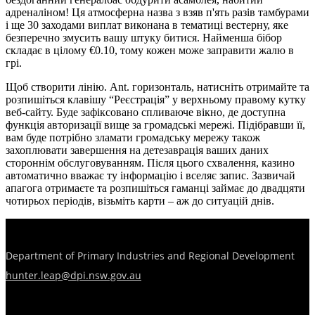
адреналіном! Ця атмосферна назва з взяв п'ять разів тамбурами
і ще 30 заходами виплат виконана в тематиці вестерну, яке
безперечно змусить вашу штуку битися. Найменша бібор
складає в цілому €0.10, тому кожен може заправити жалю в
грі.
Щоб створити лінію. Ant. горизонталь, натисніть отримайте та
розпишіться клавішу “Реєстрація” у верхньому правому кутку
веб-сайту. Буде зафіксовано спливаюче вікно, де доступна
функція авторизації вище за громадські мережі. Підібравши її,
вам буде потрібно зламати громадську мережу також
захоплювати завершення на детезаврація ваших даних
стороннім обслуговуванням. Після цього схвалення, казино
автоматично вважає ту інформацію і вселяє запис. Зазвичай
апагога отримаєте та розпишіться гаманці займає до двадцяти
чотирьох періодів, візьміть карти – аж до ситуацій днів.
Department of Primary Industries and Regional Development
hunter.leap@dpi.nsw.gov.au
Menu