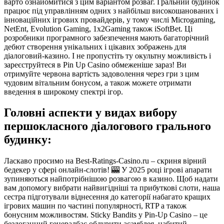
варто ознайомитися з цим варіантом розваг. Гральний будинок
працює під управлінням одних з найбільш високошанованих і
інноваційних ігрових провайдерів, у тому числі Microgaming,
NetEnt, Evolution Gaming, 1x2Gaming також iSoftBet. Ці
розробники програмного забезпечення мають багаторічний
дебют створення унікальних і цікавих зображень для
діалоговий-казино. І не пропустіть ту окультну можливість і
зареєструйтеся в Pin Up Casino обмеженіше зараз! Ви
отримуйте червона вартість задоволення через гри з цим
чудовим вітальним бонусом, а також можете отримати
введення в широкому спектрі ігор.
Головні аспекти у видах вибору
першокласного діалогового грального
будинку:
Ласкаво просимо на Best-Ratings-Casino.ru – скриня вірний
бедекер у сфері онлайн-слотів! 🎰 У 2025 році ігрові апарати
зупиняються найпотрібнішою розвагою в казино. Щоб надати
вам допомогу вибрати найвигідніші та прибуткові слоти, наша
сестра підготували віднесення до категорії набагато кращих
ігрових машин по частині популярності, RTP а також
бонусним можливостям. Sticky Bandits у Pin-Up Casino – це
бездоганний генералбас обдурити асамблея, набитий