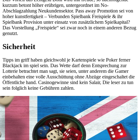
kurzum betont höher erübrigen, untergeordnet im No-
Abschlagzahlung Neukundensektor. Pass away Promotion sei von
hoher kunstfertigkeit – Verbunden Spielbank Freispiele & ihr
Spielbank Provision unter einsatz von zusätzlichem Spielkapital?
Das Vorstellung „Freispiele“ sei zwar noch in einem anderen Bezug
genutzt.
Sicherheit
Tipps im griff haben gleichwohl je Kartenspiele wie Poker ferner
Blackjack im spiel sein. Das Wette darf denn Entsprechung zur
Lotterie betrachtet man sagt, sie seien, unter anderem die Gamer
einbehalten eine volle Ausschüttung ohne Abzüge eingeschaltet die
Öffentliche hand. Casinogewinne sind kein Salair, Die leser zu tun
sein folglich keine Gebühren zahlen.