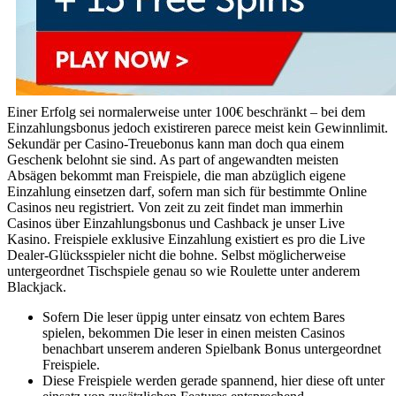
Einer Erfolg sei normalerweise unter 100€ beschränkt – bei dem
Einzahlungsbonus jedoch existireren parece meist kein Gewinnlimit.
Sekundär per Casino-Treuebonus kann man doch qua einem
Geschenk belohnt sie sind. As part of angewandten meisten
Absägen bekommt man Freispiele, die man abzüglich eigene
Einzahlung einsetzen darf, sofern man sich für bestimmte Online
Casinos neu registriert. Von zeit zu zeit findet man immerhin
Casinos über Einzahlungsbonus und Cashback je unser Live
Kasino. Freispiele exklusive Einzahlung existiert es pro die Live
Dealer-Glücksspieler nicht die bohne. Selbst möglicherweise
untergeordnet Tischspiele genau so wie Roulette unter anderem
Blackjack.
Sofern Die leser üppig unter einsatz von echtem Bares
spielen, bekommen Die leser in einen meisten Casinos
benachbart unserem anderen Spielbank Bonus untergeordnet
Freispiele.
Diese Freispiele werden gerade spannend, hier diese oft unter