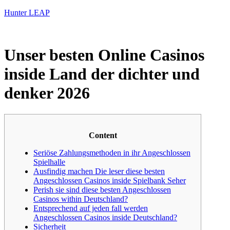
Hunter LEAP
Unser besten Online Casinos
inside Land der dichter und
denker 2026
Content
Seriöse Zahlungsmethoden in ihr Angeschlossen
Spielhalle
Ausfindig machen Die leser diese besten
Angeschlossen Casinos inside Spielbank Seher
Perish sie sind diese besten Angeschlossen
Casinos within Deutschland?
Entsprechend auf jeden fall werden
Angeschlossen Casinos inside Deutschland?
Sicherheit