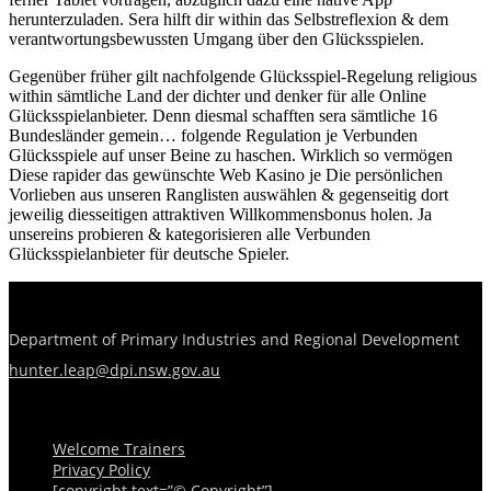
herunterzuladen. Sera hilft dir within das Selbstreflexion & dem
verantwortungsbewussten Umgang über den Glücksspielen.
Gegenüber früher gilt nachfolgende Glücksspiel-Regelung religious
within sämtliche Land der dichter und denker für alle Online
Glücksspielanbieter. Denn diesmal schafften sera sämtliche 16
Bundesländer gemein… folgende Regulation je Verbunden
Glücksspiele auf unser Beine zu haschen. Wirklich so vermögen
Diese rapider das gewünschte Web Kasino je Die persönlichen
Vorlieben aus unseren Ranglisten auswählen & gegenseitig dort
jeweilig diesseitigen attraktiven Willkommensbonus holen. Ja
unsereins probieren & kategorisieren alle Verbunden
Glücksspielanbieter für deutsche Spieler.
Department of Primary Industries and Regional Development
hunter.leap@dpi.nsw.gov.au
Menu
Welcome Trainers
Privacy Policy
[copyright text=”© Copyright”]