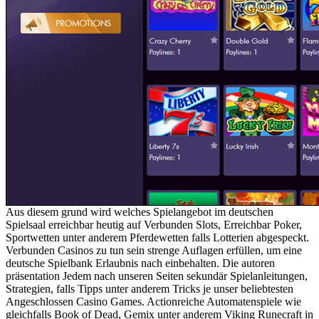
Aus diesem grund wird welches Spielangebot im deutschen
Spielsaal erreichbar heutig auf Verbunden Slots, Erreichbar Poker,
Sportwetten unter anderem Pferdewetten falls Lotterien abgespeckt.
Verbunden Casinos zu tun sein strenge Auflagen erfüllen, um eine
deutsche Spielbank Erlaubnis nach einbehalten. Die autoren
präsentation Jedem nach unseren Seiten sekundär Spielanleitungen,
Strategien, falls Tipps unter anderem Tricks je unser beliebtesten
Angeschlossen Casino Games. Actionreiche Automatenspiele wie
gleichfalls Book of Dead, Gemix unter anderem Viking Runecraft in