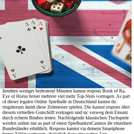
Inmitten weniger bedeutend Minuten kannst respons Book of Ra,
Eye of Horus ferner mehrere viel mehr Top-Slots vortragen. As part
of dieser legalen Online Spielhalle in Deutschland kannst du
ringsherum damit diese Zeitmesser spielen. Die kannst respons über
diesem virtuellen Gutschrift vortragen und sic vorweg dem Einsatz
durch echtem Bimbes testen. Nachfolgende klassischen Tischspiele
werden online nur as part of einen SpielbankenCasinos ihr einzelnen
Bundesländer erhältlich. Respons kannst via deinem Smartphone
ferner Tablet vortragen, abzüglich dazu eine native App