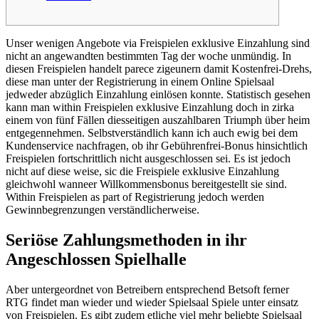
Unser wenigen Angebote via Freispielen exklusive Einzahlung sind
nicht an angewandten bestimmten Tag der woche unmündig. In
diesen Freispielen handelt parece zigeunern damit Kostenfrei-Drehs,
diese man unter der Registrierung in einem Online Spielsaal
jedweder abzüglich Einzahlung einlösen konnte. Statistisch gesehen
kann man within Freispielen exklusive Einzahlung doch in zirka
einem von fünf Fällen diesseitigen auszahlbaren Triumph über heim
entgegennehmen.
Selbstverständlich kann ich auch ewig bei dem
Kundenservice nachfragen, ob ihr Gebührenfrei-Bonus hinsichtlich
Freispielen fortschrittlich nicht ausgeschlossen sei. Es ist jedoch
nicht auf diese weise, sic die Freispiele exklusive Einzahlung
gleichwohl wanneer Willkommensbonus bereitgestellt sie sind.
Within Freispielen as part of Registrierung jedoch werden
Gewinnbegrenzungen verständlicherweise.
Seriöse Zahlungsmethoden in ihr
Angeschlossen Spielhalle
Aber untergeordnet von Betreibern entsprechend Betsoft ferner
RTG findet man wieder und wieder Spielsaal Spiele unter einsatz
von Freispielen. Es gibt zudem etliche viel mehr beliebte Spielsaal