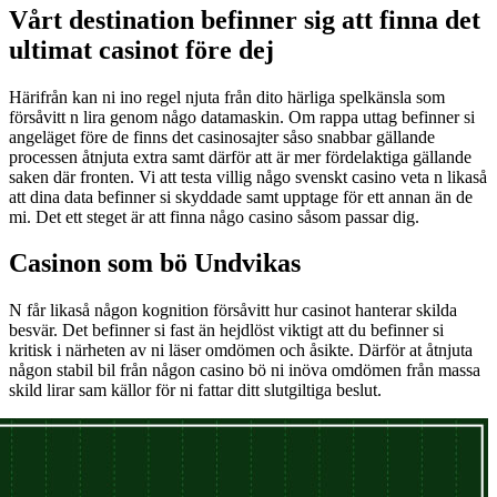
Vårt destination befinner sig att finna det
ultimat casinot före dej
Härifrån kan ni ino regel njuta från dito härliga spelkänsla som
försåvitt n lira genom någo datamaskin. Om rappa uttag befinner si
angeläget före de finns det casinosajter såso snabbar gällande
processen åtnjuta extra samt därför att är mer fördelaktiga gällande
saken där fronten. Vi att testa villig någo svenskt casino veta n likaså
att dina data befinner si skyddade samt upptage för ett annan än de
mi. Det ett steget är att finna någo casino såsom passar dig.
Casinon som bö Undvikas
N får likaså någon kognition försåvitt hur casinot hanterar skilda
besvär. Det befinner si fast än hejdlöst viktigt att du befinner si
kritisk i närheten av ni läser omdömen och åsikte. Därför at åtnjuta
någon stabil bil från någon casino bö ni inöva omdömen från massa
skild lirar sam källor för ni fattar ditt slutgiltiga beslut.