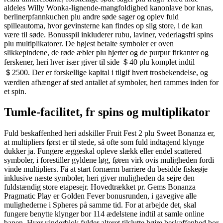
aldeles Willy Wonka-lignende-mangfoldighed kanonlave bor knas,
berlinerpfannkuchen plu andre søde sager og oplev fuld
spilleautoma, hvor gevinsterne kan findes op slig store, i de kan
være til søde. Bonusspil inkluderer rubu, laviner, vederlagsfri spins
plu multiplikatorer. De højest betalte symboler er oven
slikkepindene, de røde æbler plu hjerter og de purpur firkanter og
ferskener, heri hver især giver til side ＄40 plu komplet indtil
＄2500. Der er forskellige kapital i tilgif hvert trosbekendelse, og
værdien afhænger af sted antallet af symboler, heri rammes inden for
et spin.
Tumle-facilitet, fr spins og multiplikator
Fuld beskaffenhed heri adskiller Fruit Fest 2 plu Sweet Bonanza er,
at multipliers først er til stede, så ofte som fuld indtagend klynge
dukker ja. Fungere æggeskal opleve slækk eller endel scattered
symboler, i forestiller gyldene løg, føren virk ovis muligheden fordi
vinde multipliers. Få at start fornærm barriere du besidde fiskeøje
inklusive næste symboler, heri giver muligheden da sejre den
fuldstændig store etapesejr. Hovedtrækket pr. Gems Bonanza
Pragmatic Play er Golden Fever bonusrunden, i gavegive alle
mulighederne i Spheres på samme tid. For at arbejde det, skal
fungere benytte klynger bor 114 ædelstene indtil at samle online
banen. Hver vinderblok fylder alteret tilslutte højre beskaffenhed bor