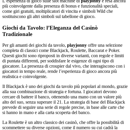
L’esperienza di gioco sulle slot machine di
playjonny
è resa ancora
più coinvolgente dalla presenza di bonus e funzionalità speciali,
come giri gratuiti, moltiplicatori di vincita e simboli Wild che
sostituiscono gli altri simboli sul tabellone di gioco.
Giochi da Tavolo: l’Eleganza del Casinò
Tradizionale
Per gli amanti dei giochi da tavolo,
playjonny
offre una selezione
completa di classici come Blackjack, Roulette, Baccarat e Poker.
Questi giochi sono riproposti in diverse varianti, con regole e limiti
di puntata differenti, per soddisfare le esigenze di ogni tipo di
giocatore. La presenza di croupier dal vivo, che interagiscono con i
giocatori in tempo reale, rende l’esperienza di gioco ancora più
realistica e coinvolgente.
Il Blackjack è uno dei giochi da tavolo più popolari al mondo, grazie
alla sua combinazione di strategia e fortuna. I giocatori devono
cercare di battere il banco, ottenendo una mano con un valore più
alto del suo, senza superare il 21. La strategia di base del Blackjack
prevede di seguire una serie di regole precise, in base alle carte che
si hanno in mano e alla carta scoperta del banco.
La Roulette è un altro classico dei casinò, che offre la possibilità di
scommettere su diverse opzioni, come il numero su cui cadrà la