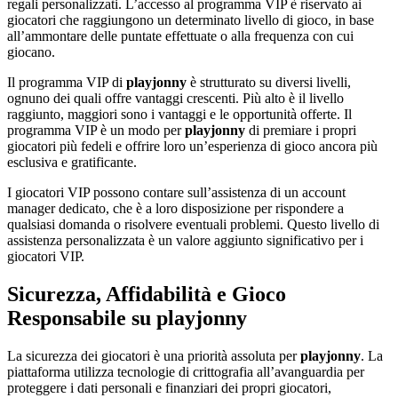
regali personalizzati. L’accesso al programma VIP è riservato ai
giocatori che raggiungono un determinato livello di gioco, in base
all’ammontare delle puntate effettuate o alla frequenza con cui
giocano.
Il programma VIP di
playjonny
è strutturato su diversi livelli,
ognuno dei quali offre vantaggi crescenti. Più alto è il livello
raggiunto, maggiori sono i vantaggi e le opportunità offerte. Il
programma VIP è un modo per
playjonny
di premiare i propri
giocatori più fedeli e offrire loro un’esperienza di gioco ancora più
esclusiva e gratificante.
I giocatori VIP possono contare sull’assistenza di un account
manager dedicato, che è a loro disposizione per rispondere a
qualsiasi domanda o risolvere eventuali problemi. Questo livello di
assistenza personalizzata è un valore aggiunto significativo per i
giocatori VIP.
Sicurezza, Affidabilità e Gioco
Responsabile su playjonny
La sicurezza dei giocatori è una priorità assoluta per
playjonny
. La
piattaforma utilizza tecnologie di crittografia all’avanguardia per
proteggere i dati personali e finanziari dei propri giocatori,