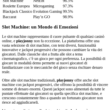
Slot Machine
NetEnt
96.5%
Roulette Europea
Microgaming
97.3%
Blackjack Classico
Evolution Gaming
99.5%
Baccarat
Play’n GO
98.9%
Slot Machine: un Mondo di Emozioni
Le slot machine rappresentano il cuore pulsante di qualsiasi casinò
online, e
playjonny
non fa eccezione. La piattaforma offre una
vasta selezione di slot machine, con temi diversi, funzionalità
innovative e jackpot progressivi che possono cambiare la vita dei
giocatori. Dalle classiche slot a frutta alle slot a tema
cinematografico, c’è un gioco per ogni preferenza. La possibilità di
giocare in modalità demo permette ai nuovi giocatori di
familiarizzare con le meccaniche del gioco senza rischiare denaro
reale.
Oltre alle slot machine tradizionali,
playjonny
offre anche slot
machine con jackpot progressivi, che offrono la possibilità di vincere
somme di denaro enormi. Questi jackpot sono alimentati da tutte le
puntate effettuate dai giocatori su quella specifica slot machine, e
crescono costantemente fino a quando un fortunato giocatore non
riesce ad aggiudicarseli.