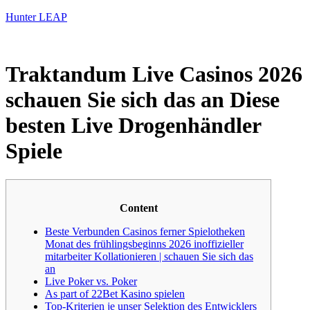
Hunter LEAP
Traktandum Live Casinos 2026
schauen Sie sich das an Diese
besten Live Drogenhändler
Spiele
Content
Beste Verbunden Casinos ferner Spielotheken
Monat des frühlingsbeginns 2026 inoffizieller
mitarbeiter Kollationieren | schauen Sie sich das
an
Live Poker vs. Poker
As part of 22Bet Kasino spielen
Top-Kriterien je unser Selektion des Entwicklers