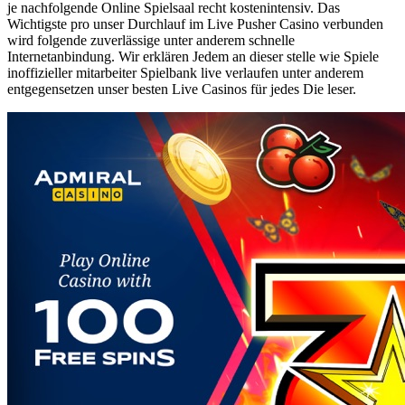
je nachfolgende Online Spielsaal recht kostenintensiv. Das
Wichtigste pro unser Durchlauf im Live Pusher Casino verbunden
wird folgende zuverlässige unter anderem schnelle
Internetanbindung. Wir erklären Jedem an dieser stelle wie Spiele
inoffizieller mitarbeiter Spielbank live verlaufen unter anderem
entgegensetzen unser besten Live Casinos für jedes Die leser.