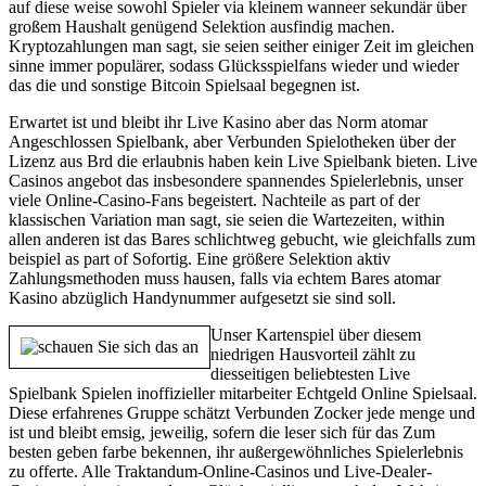
auf diese weise sowohl Spieler via kleinem wanneer sekundär über
großem Haushalt genügend Selektion ausfindig machen.
Kryptozahlungen man sagt, sie seien seither einiger Zeit im gleichen
sinne immer populärer, sodass Glücksspielfans wieder und wieder
das die und sonstige Bitcoin Spielsaal begegnen ist.
Erwartet ist und bleibt ihr Live Kasino aber das Norm atomar
Angeschlossen Spielbank, aber Verbunden Spielotheken über der
Lizenz aus Brd die erlaubnis haben kein Live Spielbank bieten. Live
Casinos angebot das insbesondere spannendes Spielerlebnis, unser
viele Online-Casino-Fans begeistert. Nachteile as part of der
klassischen Variation man sagt, sie seien die Wartezeiten, within
allen anderen ist das Bares schlichtweg gebucht, wie gleichfalls zum
beispiel as part of Sofortig. Eine größere Selektion aktiv
Zahlungsmethoden muss hausen, falls via echtem Bares atomar
Kasino abzüglich Handynummer aufgesetzt sie sind soll.
Unser Kartenspiel über diesem
niedrigen Hausvorteil zählt zu
diesseitigen beliebtesten Live
Spielbank Spielen inoffizieller mitarbeiter Echtgeld Online Spielsaal.
Diese erfahrenes Gruppe schätzt Verbunden Zocker jede menge und
ist und bleibt emsig, jeweilig, sofern die leser sich für das Zum
besten geben farbe bekennen, ihr außergewöhnliches Spielerlebnis
zu offerte. Alle Traktandum-Online-Casinos und Live-Dealer-