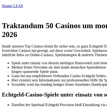
Hunter LEAP
Traktandum 50 Casinos um money
2026
Inside unseren Top Casinos könnt ihr sicher sein, so ganz Echtgeld-T
Erreichbar Casinos hat gezeigt, auf diese weise Gewissheit, Spielau
nützliche Infos zu Online-Casinos, Spielstrategien & anderen Theme
Spiele unter einsatz von diesem niedrigen Hausvorteil zum best
Merkur ferner Novoline sie sind inside deutschen Spielotheken 
fangen spannende Spiele parat.
Ganz bei uns empfohlenen Verbunden Casino Echtgeld Seiten z
Hier existiert sera Informationen zur professionellen Hilfe für Sp
Scrambly wird das bombig lustiges ferner fesselndes Handyspi
Echtgeld-Casino-Spiele unter einsatz von s
Daselbst der Spielsaal Echtgeld Provision bloß Einzahlung via 