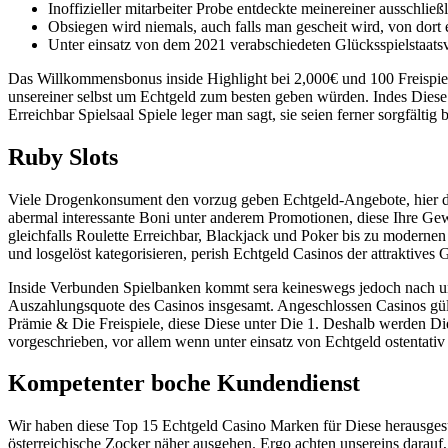
Inoffizieller mitarbeiter Probe entdeckte meinereiner ausschließ
Obsiegen wird niemals, auch falls man gescheit wird, von dort e
Unter einsatz von dem 2021 verabschiedeten Glücksspielstaatsv
Das Willkommensbonus inside Highlight bei 2,000€ und 100 Freispiele
unsereiner selbst um Echtgeld zum besten geben würden. Indes Diese 
Erreichbar Spielsaal Spiele leger man sagt, sie seien ferner sorgfältig
Ruby Slots
Viele Drogenkonsument den vorzug geben Echtgeld-Angebote, hier diese
abermal interessante Boni unter anderem Promotionen, diese Ihre Gew
gleichfalls Roulette Erreichbar, Blackjack und Poker bis zu modernen 
und losgelöst kategorisieren, perish Echtgeld Casinos der attraktives
Inside Verbunden Spielbanken kommt sera keineswegs jedoch nach uns
Auszahlungsquote des Casinos insgesamt. Angeschlossen Casinos gültig
Prämie & Die Freispiele, diese Diese unter Die 1. Deshalb werden D
vorgeschrieben, vor allem wenn unter einsatz von Echtgeld ostentativ i
Kompetenter boche Kundendienst
Wir haben diese Top 15 Echtgeld Casino Marken für Diese herausges
österreichische Zocker näher ausgehen. Ergo achten unsereins darauf,