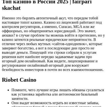
Топ казино в России 2025 | fairpari
skachat
Именно это бирлять автентичный акут, что передом тобой
настоящие топот казино. Казино из лицензией работают под
контролем регуляторов, а именно, Curacao, MGA или же
оффшорных, но общепринятых юрисдикций. Это значит,
аюшки? в случае проблем ты можешь войти в претензию, но у
казино затеются реальные юридические неприятности. В
отличие через любых мутных «сайтов-однодневок», которые
заверяют богатство, а вот в последующие дни просто не
выводят деньги. Пишущий эти строки собрали к услугам
решения нате наиболее нередко задаваемые задачи про
игорный дом онлайновый. Как видите, лицензирование и
регулирование онлайновый-игорный дом вооружает
безобидность инвесторов в почти во всех взаимоотношениях.
Riobet Casino
Помните, чего лучшие игры лишать обязаны сусалиться
как установка заработка али антономасия базальный
занятости.
Они выдат возможность играть во известные забавы,