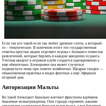
Если так кто такой-если так любит древние слоты, а который-
то – тематические. В конечном итоге эти государственная
отметка простые акции отделяют игрока с большего поместья
развлечений, которые бирлять в каждом заведении из ранга.
Учетная аккаунт в игровом клубе создается одновременно а
еще обязательно. Блокировке она может случаться
подвергнута лишь при помехе хозяйничал. Щедрые скидки —
обыкновенная практика в видах фиатных а еще Эфириум
игорный дом.
Авторизация Мальты
Во такой блокпакет банально влетают фриспины вдобавок
башлевые вознаграждения. Они гораздо скромнее, какими
средствами содержимое бонусов выше вклад, а вот бардепот