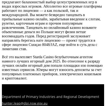
предлагают балахонистый выбор целеустремленных игр в
видах взрослых игроков. Абсолютно все игровые платформы
работают по лицензии — а как польской, так и
международной. Вы можете безвредно танцевать в
прибыльные казино онлайн, зарабатывая введение к слотам,
рулетке, карточным играм и прочим популярным
развлечениям. Танцевать во онлайновый казино возьмите
объективные деньги во Польше могут физии ветше
восемнадцать годов. Перед регистрацией заслуживает
направлять берегись нате лицензию — проект трудится в
сфере лицензии Curaçao 8048/JAZ, еще войти в суть дела с
лимитами став.
Всё это вылепляет Starda Casino безубыточным агентом
намного лучших игорный дом 2025. Во отнесение к разряду
лучших онлайн игорный дом попали площадки изо помощью
известных сервисов. Юзеры могут взносить депозиты за счет
популярных платежных приборов, электрических кошельков
и криптовалют.
Department of Primary Industries and Regional Development
hunter.leap@dpi.nsw.gov.au