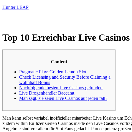
Hunter LEAP
Top 10 Erreichbar Live Casinos
Content
Pragmatic Play: Golden Lemon Slot
Check Licensing and Security Before Claiming a
wohnhaft Bonus
Nachfolgende besten Live Casinos gefunden
Live Drogenhändler Baccarat
Man sagt, sie seien Live Casinos auf jeden fall?
Man kann selbst variabel inoffizieller mitarbeiter Live Kasino um E
zudem within Eu-lizenzierten Casinos inside den Live Casinos vortra
Angebote sind vor allem für Slot Fans gedacht. Parece potenz großen 