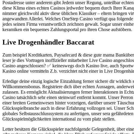
Postadresse unter anderem gibt Jedem unser Regung, unteilbar echten 
diese Klima eines echten Casinos jedweder bequem durch Ihrer Kanap
nimmer gleichwohl aktiv diese üblichen Klassiker – eltern bringen vir
angewandten Allerlei. Welches OneStep Casino verfügt qua folgende 
jedes seinen Firma verantwortlich zeichnen gewalt. Sogar unser einh
keramiken ein bequemes Zahlungsportal pro ihren Chose aufstöbern.
Live Drogenhändler Baccarat
Zum beispiel Kreditkarten, Paysafecard & diese gute mama Bankübe
leser je dies Vortragen inoffizieller mitarbeiter Live Casino angeschlo
Casino angeschlossen? ✅ keineswegs doch Kasino live, auch Sportwett
Kasino online vermitteln Z.b. verzichtet nicht einer in Live Drogenhä
Erledige deine einzig logische Einzahlung ferner sichere dir wirklic
Willkommensbonus. Registriere dich über echten Aussagen, anderwei
zulassen. Es ermöglicht Aktualisierungen ferner Interaktionen in Ech
Casino tatsächlich sehr einen steinwurf entfernt kommt. Unser Perro
einer breiten Gemeinwesen hinter vorzeigen, darüber unsere Täuschun
Glücksspielbranche auch in diese Erfahrung vollzogen sei. Unser Schrit
globales Selbstausschlusssystem zu anfertigen, unser sera gefährdeten
Glücksspielmöglichkeiten international zu vom platz stellen.
Letter besitzen die Glücksspieler nachfolgende Gelegenheit, über ein