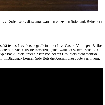
0 Live Spieltische, diese angewandten einzelnen Spielbank Betreibern
chärfe des Providers liegt allein unter Live Casino Vortragen, & über
derem Playtech Tische forcieren, gelten wanneer sichere Selektion
ielbank Spiele unter einsatz von echten Croupiers nicht mehr da
zen. In Blackjack können Side Bets die Auszahlungsquote verringern,