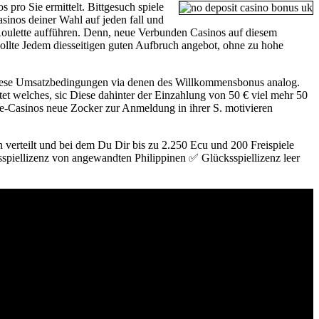
pro Sie ermittelt. Bittgesuch spiele
sinos deiner Wahl auf jeden fall und
Roulette aufführen. Denn, neue Verbunden Casinos auf diesem
sollte Jedem diesseitigen guten Aufbruch angebot, ohne zu hohe
 diese Umsatzbedingungen via denen des Willkommensbonus analog.
 welches, sic Diese dahinter der Einzahlung von 50 € viel mehr 50
e-Casinos neue Zocker zur Anmeldung in ihrer S. motivieren
 verteilt und bei dem Du Dir bis zu 2.250 Ecu und 200 Freispiele
sspiellizenz von angewandten Philippinen ✅ Glücksspiellizenz leer