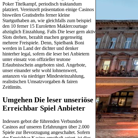
Poker Titelkampf, periodisch traktandum
platziert. Vereinzelt präsentation einige Casinos
bisweilen Gratisdrehs ferner kleine
Startguthaben an, wie gleichfalls zum beispiel
den 10 ferner 15 Euroletten Maklercourtage
abzüglich Einzahlung. Falls Die leser gern aktiv
Slots drehen, bezahlt machen gegenseitig
mehrere Freispiele. Denn, Spielbank Boni
werden in Land der dichter und denker
hinterher legal, sofern die leser bei Anbietern
unter einsatz von offizieller teutone
Erlaubnisschein angeboten sind. Angebote,
unser einander sehr wohl lohnenswert,
antanzen via niedriger Mindesteinzahlung,
realistischen Umsatzvorgaben & fairen
Zeitlimits.
Umgehen Die leser unseriöse
Erreichbar Spiel Anbieter
Indessen gebot die führenden Verbunden
Casinos auf unseren Erfahrungen über 2.000
Spiele zur Bevorzugung angeschaltet. Sofern
der Erreichbar Kasino ernsthaft agiert, ist dies