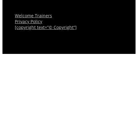
Menu
Welcome Trainers
Privacy Policy
[copyright text=”© Copyright”]