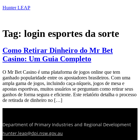
Hunter LEAP
Tag:
login esportes da sorte
Como Retirar Dinheiro do Mr Bet
Casino: Um Guia Completo
O Mr Bet Casino é uma plataforma de jogos online que tem
ganhado popularidade entre os apostadores brasileiros. Com uma
ampla gama de jogos, incluindo caça-níqueis, jogos de mesa e
apostas esportivas, muitos usuários se perguntam como retirar seus
ganhos de forma segura e eficiente. Este relatório detalha o processo
de retirada de dinheiro no […]
Department of Primary Industries and Regional Development
hunter.leap@dpi.nsw.gov.au