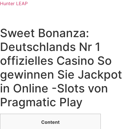
Hunter LEAP
Sweet Bonanza:
Deutschlands Nr 1
offizielles Casino So
gewinnen Sie Jackpot
in Online -Slots von
Pragmatic Play
Content