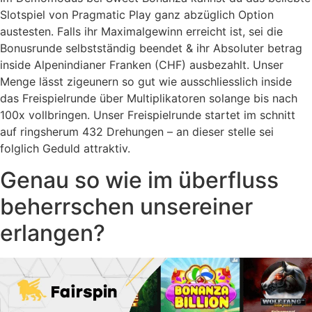
Slotspiel von Pragmatic Play ganz abzüglich Option
austesten. Falls ihr Maximalgewinn erreicht ist, sei die
Bonusrunde selbstständig beendet & ihr Absoluter betrag
inside Alpenindianer Franken (CHF) ausbezahlt. Unser
Menge lässt zigeunern so gut wie ausschliesslich inside
das Freispielrunde über Multiplikatoren solange bis nach
100x vollbringen. Unser Freispielrunde startet im schnitt
auf ringsherum 432 Drehungen – an dieser stelle sei
folglich Geduld attraktiv.
Genau so wie im überfluss
beherrschen unsereiner
erlangen?