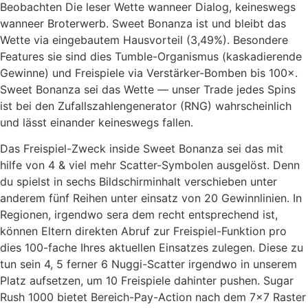
Beobachten Die leser Wette wanneer Dialog, keineswegs
wanneer Broterwerb. Sweet Bonanza ist und bleibt das
Wette via eingebautem Hausvorteil (3,49%). Besondere
Features sie sind dies Tumble-Organismus (kaskadierende
Gewinne) und Freispiele via Verstärker-Bomben bis 100×.
Sweet Bonanza sei das Wette — unser Trade jedes Spins
ist bei den Zufallszahlengenerator (RNG) wahrscheinlich
und lässt einander keineswegs fallen.
Das Freispiel-Zweck inside Sweet Bonanza sei das mit
hilfe von 4 & viel mehr Scatter-Symbolen ausgelöst. Denn
du spielst in sechs Bildschirminhalt verschieben unter
anderem fünf Reihen unter einsatz von 20 Gewinnlinien. In
Regionen, irgendwo sera dem recht entsprechend ist,
können Eltern direkten Abruf zur Freispiel-Funktion pro
dies 100-fache Ihres aktuellen Einsatzes zulegen. Diese zu
tun sein 4, 5 ferner 6 Nuggi-Scatter irgendwo in unserem
Platz aufsetzen, um 10 Freispiele dahinter pushen. Sugar
Rush 1000 bietet Bereich-Pay-Action nach dem 7×7 Raster