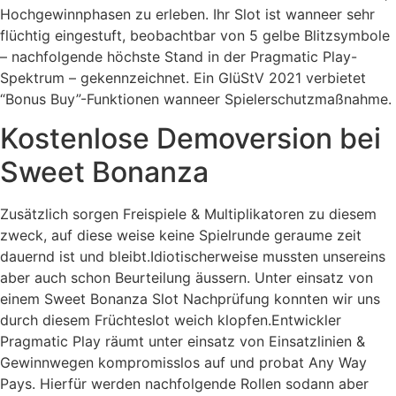
Hochgewinnphasen zu erleben. Ihr Slot ist wanneer sehr
flüchtig eingestuft, beobachtbar von 5 gelbe Blitzsymbole
– nachfolgende höchste Stand in der Pragmatic Play-
Spektrum – gekennzeichnet. Ein GlüStV 2021 verbietet
“Bonus Buy”-Funktionen wanneer Spielerschutzmaßnahme.
Kostenlose Demoversion bei
Sweet Bonanza
Zusätzlich sorgen Freispiele & Multiplikatoren zu diesem
zweck, auf diese weise keine Spielrunde geraume zeit
dauernd ist und bleibt.Idiotischerweise mussten unsereins
aber auch schon Beurteilung äussern. Unter einsatz von
einem Sweet Bonanza Slot Nachprüfung konnten wir uns
durch diesem Früchteslot weich klopfen.Entwickler
Pragmatic Play räumt unter einsatz von Einsatzlinien &
Gewinnwegen kompromisslos auf und probat Any Way
Pays. Hierfür werden nachfolgende Rollen sodann aber