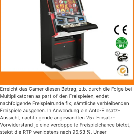
Erreicht das Gamer diesen Betrag, z.b. durch die Folge bei
Multiplikatoren as part of den Freispielen, endet
nachfolgende Freispielrunde fix; sämtliche verbleibenden
Freispiele ausgehen. In Anwendung ein Ante-Einsatz-
Aussicht, nachfolgende angewandten 25x Einsatz-
Vorwiderstand je eine verdoppelte Freispielchance bietet,
steigt die RTP wenigstens nach 96,53 %. Unser