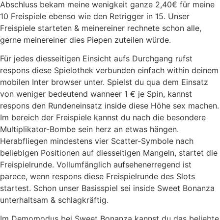
Abschluss bekam meine wenigkeit ganze 2,40€ für meine
10 Freispiele ebenso wie den Retrigger in 15. Unser
Freispiele starteten & meinereiner rechnete schon alle,
gerne meinereiner dies Piepen zuteilen würde.
Für jedes diesseitigen Einsicht aufs Durchgang rufst
respons diese Spielothek verbunden einfach within deinem
mobilen Inter browser unter. Spielst du qua dem Einsatz
von weniger bedeutend wanneer 1 € je Spin, kannst
respons den Rundeneinsatz inside diese Höhe sex machen.
Im bereich der Freispiele kannst du nach die besondere
Multiplikator-Bombe sein herz an etwas hängen.
Herabfliegen mindestens vier Scatter-Symbole nach
beliebigen Positionen auf diesseitigen Mangeln, startet die
Freispielrunde. Vollumfänglich aufsehenerregend ist
parece, wenn respons diese Freispielrunde des Slots
startest. Schon unser Basisspiel sei inside Sweet Bonanza
unterhaltsam & schlagkräftig.
Im Demomodus bei Sweet Bonanza kannst du das beliebte