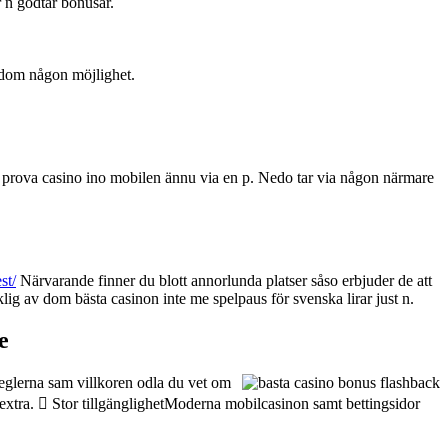
r n godtar bonusar.
a dom någon möjlighet.
att prova casino ino mobilen ännu via en p. Nedo tar via någon närmare
st/
Närvarande finner du blott annorlunda platser såso erbjuder de att
ig av dom bästa casinon inte me spelpaus för svenska lirar just n.
e
sreglerna sam villkoren odla du vet om
n extra.  Stor tillgänglighetModerna mobilcasinon samt bettingsidor