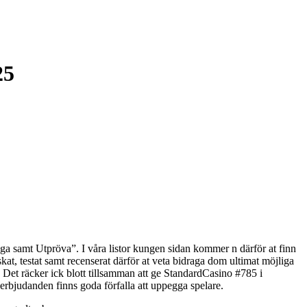
25
gga samt Utpröva”. I våra listor kungen sidan kommer n därför at finn
at, testat samt recenserat därför at veta bidraga dom ultimat möjliga
. Det räcker ick blott tillsamman att ge StandardCasino #785 i
erbjudanden finns goda förfalla att uppegga spelare.