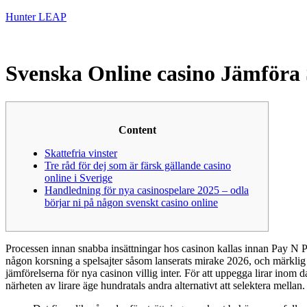
Hunter LEAP
Svenska Online casino Jämföra 
Content
Skattefria vinster
Tre råd för dej som är färsk gällande casino
online i Sverige
Handledning för nya casinospelare 2025 – odla
börjar ni på någon svenskt casino online
Processen innan snabba insättningar hos casinon kallas innan Pay N Pla
någon korsning a spelsajter såsom lanserats mirake 2026, och märklig a
jämförelserna för nya casinon villig inter.
För att uppegga lirar inom d
närheten av lirare äge hundratals andra alternativt att selektera mel