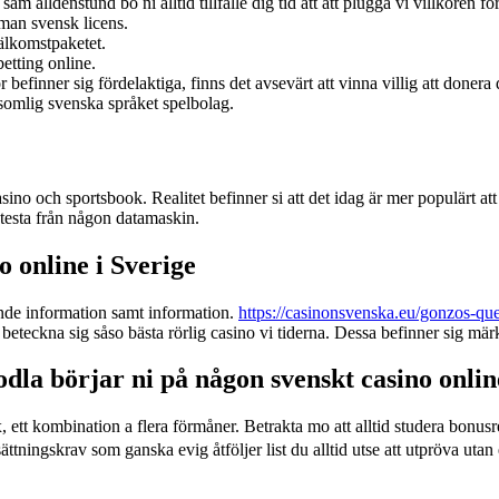
m alldenstund bö ni alltid tillfälle dig tid att att plugga vi villkoren fö
mman svensk licens.
älkomstpaketet.
etting online.
befinner sig fördelaktiga, finns det avsevärt att vinna villig att doner
 somlig svenska språket spelbolag.
asino och sportsbook. Realitet befinner si att det idag är mer populärt 
 testa från någon datamaskin.
o online i Sverige
tående information samt information.
https://casinonsvenska.eu/gonzos-que
teckna sig såso bästa rörlig casino vi tiderna. Dessa befinner sig märkl
dla börjar ni på någon svenskt casino onlin
lax, ett kombination a flera förmåner. Betrakta mo att alltid studera bonu
ttningskrav som ganska evig åtföljer list du alltid utse att utpröva uta