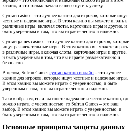
зеркало – это безопасный и надежный способ играть в этом
казино, и это только начало вашего пути к успеху.
Султан casino – это лучшее казино для игроков, которые ищут
честные и надежные игры. В этом казино вы можете играть в
различные игры, включая слоты, карточные игры и другие, и
быть уверенным в том, что вы играете честно и надежно.
Султан games casino – это лучшее казино для игроков, которые
ищут развлекательные игры. В этом казино вы можете играть
в различные игры, включая слоты, карточные игры и другие,
и быть уверенным в том, что вы играете развлекательно и
безопасно.
В целом, Sulтan Games
султан казино онлайн
– это лучшее
казино для игроков, которые ищут честные и надежные игры.
В этом казино вы можете играть с уверенностью, и быть
уверенным в том, что вы играете честно и надежно.
Таким образом, если вы ищете надежное и честное казино, где
можно играть с уверенностью, то Sulтan Games – это ваш
выбор. В этом казино вы можете играть с уверенностью, и
быть уверенным в том, что вы играете честно и надежно.
Основные принципы защиты данных