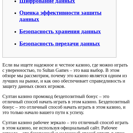
Шифрование данных
Оценка эффективности защиты
данных
Безопасность хранения данных
Безопасность передачи данных
Если вы ищете надежное и честное казино, где можно играть
с уверенностью, то Sultan Games – это ваш выбор. В этом
обзоре мы рассмотрим, почему это казино является одним из
лучших на рынке, и как оно обеспечивает справедливость и
защиту данных своих игроков.
Султан казино промокод бездепозитный бонус – это
отличный способ начать играть в этом казино. Бездепозитный
бонус – это отличный способ начать играть в этом казино, и
это только начало вашего пути к успеху.
Султан казино рабочее зеркало – это отличный способ играть
в этом казино, не используя официальный сайт. Рабочее