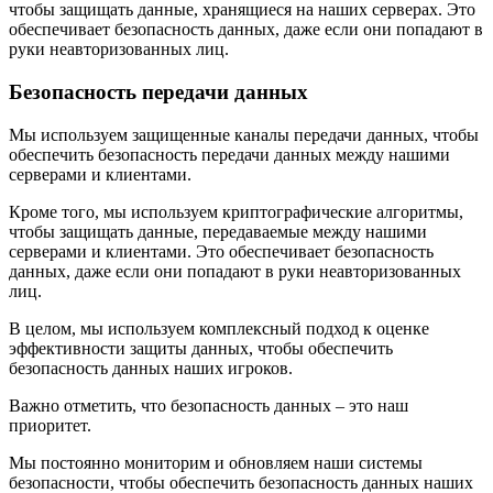
чтобы защищать данные, хранящиеся на наших серверах. Это
обеспечивает безопасность данных, даже если они попадают в
руки неавторизованных лиц.
Безопасность передачи данных
Мы используем защищенные каналы передачи данных, чтобы
обеспечить безопасность передачи данных между нашими
серверами и клиентами.
Кроме того, мы используем криптографические алгоритмы,
чтобы защищать данные, передаваемые между нашими
серверами и клиентами. Это обеспечивает безопасность
данных, даже если они попадают в руки неавторизованных
лиц.
В целом, мы используем комплексный подход к оценке
эффективности защиты данных, чтобы обеспечить
безопасность данных наших игроков.
Важно отметить, что безопасность данных – это наш
приоритет.
Мы постоянно мониторим и обновляем наши системы
безопасности, чтобы обеспечить безопасность данных наших