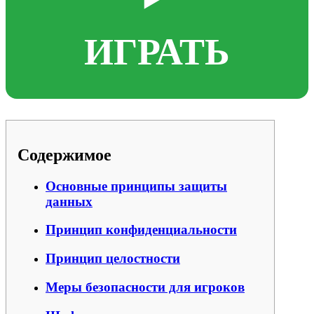
ИГРАТЬ
Содержимое
Основные принципы защиты
данных
Принцип конфиденциальности
Принцип целостности
Меры безопасности для игроков