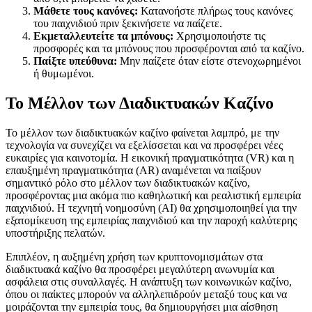
Μάθετε τους κανόνες:
Κατανοήστε πλήρως τους κανόνες
του παιχνιδιού πριν ξεκινήσετε να παίζετε.
Εκμεταλλευτείτε τα μπόνους:
Χρησιμοποιήστε τις
προσφορές και τα μπόνους που προσφέρονται από τα καζίνο.
Παίξτε υπεύθυνα:
Μην παίζετε όταν είστε στενοχωρημένοι
ή θυμωμένοι.
Το Μέλλον των Διαδικτυακών Καζίνο
Το μέλλον των διαδικτυακών καζίνο φαίνεται λαμπρό, με την
τεχνολογία να συνεχίζει να εξελίσσεται και να προσφέρει νέες
ευκαιρίες για καινοτομία. Η εικονική πραγματικότητα (VR) και η
επαυξημένη πραγματικότητα (AR) αναμένεται να παίξουν
σημαντικό ρόλο στο μέλλον των διαδικτυακών καζίνο,
προσφέροντας μια ακόμα πιο καθηλωτική και ρεαλιστική εμπειρία
παιχνιδιού. Η τεχνητή νοημοσύνη (AI) θα χρησιμοποιηθεί για την
εξατομίκευση της εμπειρίας παιχνιδιού και την παροχή καλύτερης
υποστήριξης πελατών.
Επιπλέον, η αυξημένη χρήση των κρυπτονομισμάτων στα
διαδικτυακά καζίνο θα προσφέρει μεγαλύτερη ανωνυμία και
ασφάλεια στις συναλλαγές. Η ανάπτυξη των κοινωνικών καζίνο,
όπου οι παίκτες μπορούν να αλληλεπιδρούν μεταξύ τους και να
μοιράζονται την εμπειρία τους, θα δημιουργήσει μια αίσθηση