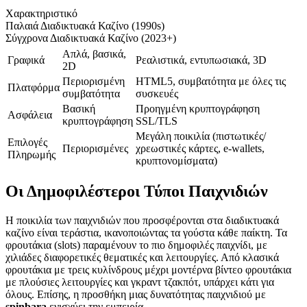
Χαρακτηριστικό
Παλαιά Διαδικτυακά Καζίνο (1990s)
Σύγχρονα Διαδικτυακά Καζίνο (2023+)
Απλά, βασικά,
Γραφικά
Ρεαλιστικά, εντυπωσιακά, 3D
2D
Περιορισμένη
HTML5, συμβατότητα με όλες τις
Πλατφόρμα
συμβατότητα
συσκευές
Βασική
Προηγμένη κρυπτογράφηση
Ασφάλεια
κρυπτογράφηση
SSL/TLS
Μεγάλη ποικιλία (πιστωτικές/
Επιλογές
Περιορισμένες
χρεωστικές κάρτες, e-wallets,
Πληρωμής
κρυπτονομίσματα)
Οι Δημοφιλέστεροι Τύποι Παιχνιδιών
Η ποικιλία των παιχνιδιών που προσφέρονται στα διαδικτυακά
καζίνο είναι τεράστια, ικανοποιώντας τα γούστα κάθε παίκτη. Τα
φρουτάκια (slots) παραμένουν το πιο δημοφιλές παιχνίδι, με
χιλιάδες διαφορετικές θεματικές και λειτουργίες. Από κλασικά
φρουτάκια με τρεις κυλίνδρους μέχρι μοντέρνα βίντεο φρουτάκια
με πλούσιες λειτουργίες και γκραντ τζακπότ, υπάρχει κάτι για
όλους. Επίσης, η προσθήκη μιας δυνατότητας παιχνιδιού με
spinbara
ενισχύει την εμπειρία.