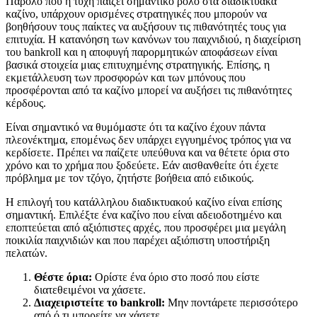
Παρόλο που η τύχη παίζει σημαντικό ρόλο στα διαδικτυακά
καζίνο, υπάρχουν ορισμένες στρατηγικές που μπορούν να
βοηθήσουν τους παίκτες να αυξήσουν τις πιθανότητές τους για
επιτυχία. Η κατανόηση των κανόνων του παιχνιδιού, η διαχείριση
του bankroll και η αποφυγή παρορμητικών αποφάσεων είναι
βασικά στοιχεία μιας επιτυχημένης στρατηγικής. Επίσης, η
εκμετάλλευση των προσφορών και των μπόνους που
προσφέρονται από τα καζίνο μπορεί να αυξήσει τις πιθανότητες
κέρδους.
Είναι σημαντικό να θυμόμαστε ότι τα καζίνο έχουν πάντα
πλεονέκτημα, επομένως δεν υπάρχει εγγυημένος τρόπος για να
κερδίσετε. Πρέπει να παίζετε υπεύθυνα και να θέτετε όρια στο
χρόνο και το χρήμα που ξοδεύετε. Εάν αισθανθείτε ότι έχετε
πρόβλημα με τον τζόγο, ζητήστε βοήθεια από ειδικούς.
Η επιλογή του κατάλληλου διαδικτυακού καζίνο είναι επίσης
σημαντική. Επιλέξτε ένα καζίνο που είναι αδειοδοτημένο και
εποπτεύεται από αξιόπιστες αρχές, που προσφέρει μια μεγάλη
ποικιλία παιχνιδιών και που παρέχει αξιόπιστη υποστήριξη
πελατών.
Θέστε όρια:
Ορίστε ένα όριο στο ποσό που είστε
διατεθειμένοι να χάσετε.
Διαχειριστείτε το bankroll:
Μην ποντάρετε περισσότερο
από ό,τι μπορείτε να χάσετε.