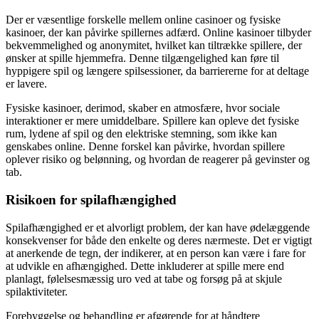
Der er væsentlige forskelle mellem online casinoer og fysiske
kasinoer, der kan påvirke spillernes adfærd. Online kasinoer tilbyder
bekvemmelighed og anonymitet, hvilket kan tiltrække spillere, der
ønsker at spille hjemmefra. Denne tilgængelighed kan føre til
hyppigere spil og længere spilsessioner, da barriererne for at deltage
er lavere.
Fysiske kasinoer, derimod, skaber en atmosfære, hvor sociale
interaktioner er mere umiddelbare. Spillere kan opleve det fysiske
rum, lydene af spil og den elektriske stemning, som ikke kan
genskabes online. Denne forskel kan påvirke, hvordan spillere
oplever risiko og belønning, og hvordan de reagerer på gevinster og
tab.
Risikoen for spilafhængighed
Spilafhængighed er et alvorligt problem, der kan have ødelæggende
konsekvenser for både den enkelte og deres nærmeste. Det er vigtigt
at anerkende de tegn, der indikerer, at en person kan være i fare for
at udvikle en afhængighed. Dette inkluderer at spille mere end
planlagt, følelsesmæssig uro ved at tabe og forsøg på at skjule
spilaktiviteter.
Forebyggelse og behandling er afgørende for at håndtere