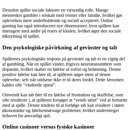
Desuden spiller sociale faktorer en væsentlig rolle. Mange
mennesker gambler i selskab med venner eller familie, hvilket gør
oplevelsen mere underholdende og socialt accepteret. Online
gaming har også introduceret nye dimensioner, hvor spillere kan
interagere med andre på tværs af kloden, hvilket øger den sociale
tilknytning til spillet.
Den psykologiske påvirkning af gevinster og tab
Spillernes psykologiske respons på gevinster og tab er en vigtig del
af gambling. Når en spiller vinder, frigives neurotransmittere som
dopamin, hvilket skaber en følelse af eufori og belønning. Denne
positive følelse kan føre til, at spilleren søger mere af denne
oplevelse, selv når oddsene ikke er til deres fordel. Dette fænomen
kaldes ofte “vindende spiral”.
Omvendt kan tab føre til en følelse af frustration og skuffelse, som
ofte resulterer i, at spilleren forsøger at “vende tabet” ved at fortsætte
med at spille. Denne tendens til at forfølge tab kan resultere i større
økonomiske og følelsesmæssige problemer, hvilket understreger
behovet for ansvarligt spil.
Online casinoer versus fysiske kasinoer