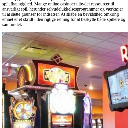
spilafhængighed. Mange online casinoer tilbyder ressourcer til
ansvarligt spil, herunder selvudelukkelsesprogrammer og værktøjer
til at sætte grænser for indsatser. At skabe en bevidsthed omkring
emnet er et skridt i den rigtige retning for at beskytte både spillere og
samfundet.