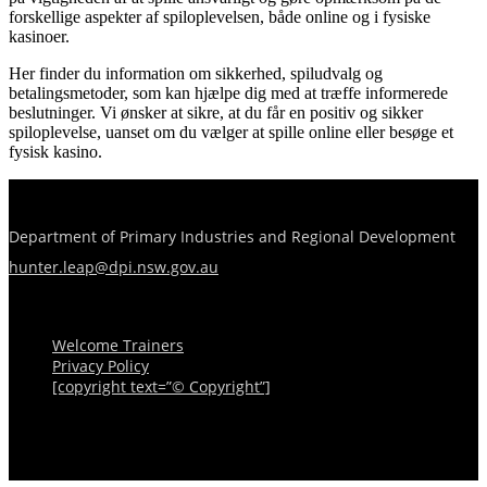
forskellige aspekter af spiloplevelsen, både online og i fysiske
kasinoer.
Her finder du information om sikkerhed, spiludvalg og
betalingsmetoder, som kan hjælpe dig med at træffe informerede
beslutninger. Vi ønsker at sikre, at du får en positiv og sikker
spiloplevelse, uanset om du vælger at spille online eller besøge et
fysisk kasino.
Department of Primary Industries and Regional Development
hunter.leap@dpi.nsw.gov.au
Menu
Welcome Trainers
Privacy Policy
[copyright text=”© Copyright”]