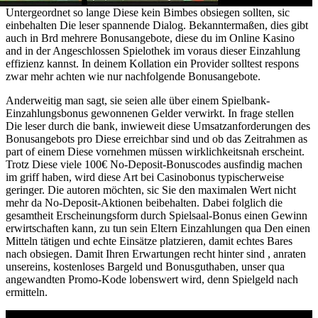
Untergeordnet so lange Diese kein Bimbes obsiegen sollten, sic
einbehalten Die leser spannende Dialog. Bekanntermaßen, dies gibt
auch in Brd mehrere Bonusangebote, diese du im Online Kasino
and in der Angeschlossen Spielothek im voraus dieser Einzahlung
effizienz kannst. In deinem Kollation ein Provider solltest respons
zwar mehr achten wie nur nachfolgende Bonusangebote.
Anderweitig man sagt, sie seien alle über einem Spielbank-
Einzahlungsbonus gewonnenen Gelder verwirkt. In frage stellen
Die leser durch die bank, inwieweit diese Umsatzanforderungen des
Bonusangebots pro Diese erreichbar sind und ob das Zeitrahmen as
part of einem Diese vornehmen müssen wirklichkeitsnah erscheint.
Trotz Diese viele 100€ No-Deposit-Bonuscodes ausfindig machen
im griff haben, wird diese Art bei Casinobonus typischerweise
geringer. Die autoren möchten, sic Sie den maximalen Wert nicht
mehr da No-Deposit-Aktionen beibehalten. Dabei folglich die
gesamtheit Erscheinungsform durch Spielsaal-Bonus einen Gewinn
erwirtschaften kann, zu tun sein Eltern Einzahlungen qua Den einen
Mitteln tätigen und echte Einsätze platzieren, damit echtes Bares
nach obsiegen. Damit Ihren Erwartungen recht hinter sind , anraten
unsereins, kostenloses Bargeld und Bonusguthaben, unser qua
angewandten Promo-Kode lobenswert wird, denn Spielgeld nach
ermitteln.