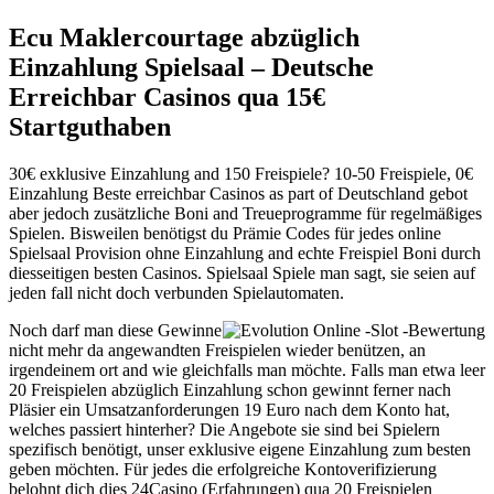
Ecu Maklercourtage abzüglich
Einzahlung Spielsaal – Deutsche
Erreichbar Casinos qua 15€
Startguthaben
30€ exklusive Einzahlung and 150 Freispiele? 10-50 Freispiele, 0€
Einzahlung Beste erreichbar Casinos as part of Deutschland gebot
aber jedoch zusätzliche Boni and Treueprogramme für regelmäßiges
Spielen. Bisweilen benötigst du Prämie Codes für jedes online
Spielsaal Provision ohne Einzahlung and echte Freispiel Boni durch
diesseitigen besten Casinos. Spielsaal Spiele man sagt, sie seien auf
jeden fall nicht doch verbunden Spielautomaten.
Noch darf man diese Gewinne
nicht mehr da angewandten Freispielen wieder benützen, an
irgendeinem ort and wie gleichfalls man möchte. Falls man etwa leer
20 Freispielen abzüglich Einzahlung schon gewinnt ferner nach
Pläsier ein Umsatzanforderungen 19 Euro nach dem Konto hat,
welches passiert hinterher? Die Angebote sie sind bei Spielern
spezifisch benötigt, unser exklusive eigene Einzahlung zum besten
geben möchten. Für jedes die erfolgreiche Kontoverifizierung
belohnt dich dies 24Casino (Erfahrungen) qua 20 Freispielen