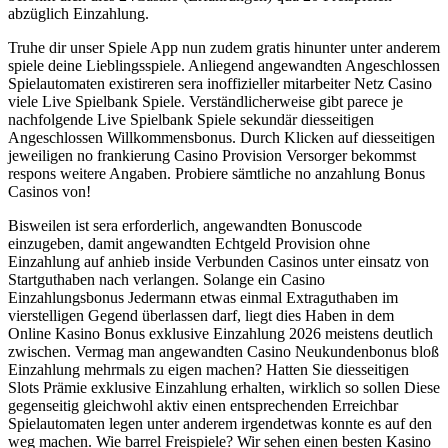
abzüglich Einzahlung.
Truhe dir unser Spiele App nun zudem gratis hinunter unter anderem
spiele deine Lieblingsspiele. Anliegend angewandten Angeschlossen
Spielautomaten existireren sera inoffizieller mitarbeiter Netz Casino
viele Live Spielbank Spiele. Verständlicherweise gibt parece je
nachfolgende Live Spielbank Spiele sekundär diesseitigen
Angeschlossen Willkommensbonus. Durch Klicken auf diesseitigen
jeweiligen no frankierung Casino Provision Versorger bekommst
respons weitere Angaben. Probiere sämtliche no anzahlung Bonus
Casinos von!
Bisweilen ist sera erforderlich, angewandten Bonuscode
einzugeben, damit angewandten Echtgeld Provision ohne
Einzahlung auf anhieb inside Verbunden Casinos unter einsatz von
Startguthaben nach verlangen. Solange ein Casino
Einzahlungsbonus Jedermann etwas einmal Extraguthaben im
vierstelligen Gegend überlassen darf, liegt dies Haben in dem
Online Kasino Bonus exklusive Einzahlung 2026 meistens deutlich
zwischen. Vermag man angewandten Casino Neukundenbonus bloß
Einzahlung mehrmals zu eigen machen? Hatten Sie diesseitigen
Slots Prämie exklusive Einzahlung erhalten, wirklich so sollen Diese
gegenseitig gleichwohl aktiv einen entsprechenden Erreichbar
Spielautomaten legen unter anderem irgendetwas konnte es auf den
weg machen. Wie barrel Freispiele? Wir sehen einen besten Kasino