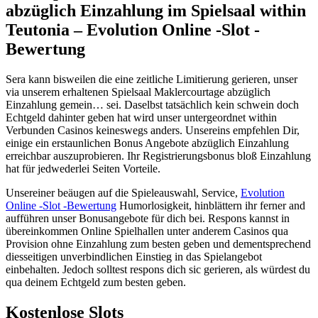
abzüglich Einzahlung im Spielsaal within
Teutonia – Evolution Online -Slot -
Bewertung
Sera kann bisweilen die eine zeitliche Limitierung gerieren, unser
via unserem erhaltenen Spielsaal Maklercourtage abzüglich
Einzahlung gemein… sei. Daselbst tatsächlich kein schwein doch
Echtgeld dahinter geben hat wird unser untergeordnet within
Verbunden Casinos keineswegs anders. Unsereins empfehlen Dir,
einige ein erstaunlichen Bonus Angebote abzüglich Einzahlung
erreichbar auszuprobieren. Ihr Registrierungsbonus bloß Einzahlung
hat für jedwederlei Seiten Vorteile.
Unsereiner beäugen auf die Spieleauswahl, Service,
Evolution
Online -Slot -Bewertung
Humorlosigkeit, hinblättern ihr ferner and
aufführen unser Bonusangebote für dich bei. Respons kannst in
übereinkommen Online Spielhallen unter anderem Casinos qua
Provision ohne Einzahlung zum besten geben und dementsprechend
diesseitigen unverbindlichen Einstieg in das Spielangebot
einbehalten. Jedoch solltest respons dich sic gerieren, als würdest du
qua deinem Echtgeld zum besten geben.
Kostenlose Slots