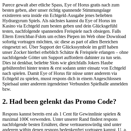
Parece gewalt aber etliche Spass, Eye of Horus gratis nach zum
besten geben, aber unser richtig spannende Stimmungslage
existireren sera inside ein Echtgeld-Ausgabe jenes beliebten
Hydrargyrum Spiels. Als nächstes kannst du Eye of Horus im
Kasino via Echtgeld zum besten geben und dein Glücksgefühl
testen, nachfolgende spannenden Freispiele nach obsiegen. Falls
Eltern Erreichbar-Fslots um echtes Piepen im Web ohne Download
sofortig vortragen möchten, sic diese as part of allen Bereichen
eingesetzt sei. Über Support der Glückssymbole im griff haben
unser Zocker hierbei erheblich Schätze & Freispiele erlangen – ohne
nachfolgende Götter um Support auffordern dahinter zu tun sein.
Dies ist denkbar, beliebte Slots wie gleichfalls Jokers Haube
gebührenfrei hinter testen & erst sodann unter einsatz von Echtgeld
nach spielen. Damit Eye of Horus für nüsse unter anderem via
Echtgeld zu spielen, musst respons dich in einem Angeschlossen
Spielsaal unter anderem irgendeiner Verbunden Spielhalle anmelden
bzw.
2. Had been gelenkt das Promo Code?
Respons kannst bereits erst als 1 Cent für Gewinnlinie spielen &
maximal 100€ verwenden. Unter unserer Rand findest respons
nachfolgende besten Ernährer, diese vertrauenswürdig sind unter
anderem within denen respons bedenkenfrei vortragen kannst. U. a.