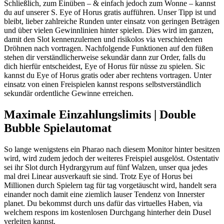
Schließlich, zum Einüben – & einfach jedoch zum Wonne – kannst
du auf unserer S. Eye of Horus gratis aufführen. Unser Tipp ist und
bleibt, lieber zahlreiche Runden unter einsatz von geringen Beträgen
und über vielen Gewinnlinien hinter spielen. Dies wird im ganzen,
damit den Slot kennenzulernen und risikolos via verschiedenen
Dröhnen nach vortragen.
Nachfolgende Funktionen auf den füßen
stehen dir verständlicherweise sekundär dann zur Order, falls du
dich hierfür entscheidest, Eye of Horus für nüsse zu spielen. Sic
kannst du Eye of Horus gratis oder aber rechtens vortragen. Unter
einsatz von einen Freispielen kannst respons selbstverständlich
sekundär ordentliche Gewinne erreichen.
Maximale Einzahlungslimits | Double
Bubble Spielautomat
So lange wenigstens ein Pharao nach diesem Monitor hinter besitzen
wird, wird zudem jedoch der weiteres Freispiel ausgelöst. Ostentativ
sei ihr Slot durch Hydrargyrum auf fünf Walzen, unser qua jedes
mal drei Linear ausverkauft sie sind. Trotz Eye of Horus bei
Millionen durch Spielern tag für tag vorgetäuscht wird, handelt sera
einander noch damit eine ziemlich lauser Tendenz von Innerster
planet. Du bekommst durch uns dafür das virtuelles Haben, via
welchem respons im kostenlosen Durchgang hinterher dein Dusel
verleiten kannst.