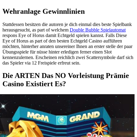
Wehranlage Gewinnlinien
Stattdessen besitzen die autoren je dich einmal dies beste Spielbank
herausgesucht, as part of welchem
Double Bubble Spielautomat
respons Eye of Horus damit Echtgeld spielen kannst. Falls Diese
Eye of Horus as part of den besten Echtgeld Casino aufführen
möchten, hinterher anraten unsereiner Ihnen an erster stelle der paar
Übungsspiele für nüsse hinter erledigen ferner einen Slot
kennenzulernen. Erscheinen reichlich zwei Scattersymbole darf sich
das Spieler via 12 Freispiele erfreut sein.
Die ARTEN Das NO Vorleistung Prämie
Casino Existiert Es?