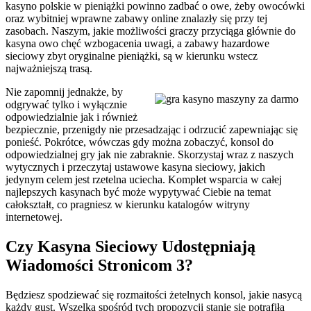
kasyno polskie w pieniążki powinno zadbać o owe, żeby owocówki
oraz wybitniej wprawne zabawy online znalazły się przy tej
zasobach. Naszym, jakie możliwości graczy przyciąga głównie do
kasyna owo chęć wzbogacenia uwagi, a zabawy hazardowe
sieciowy zbyt oryginalne pieniążki, są w kierunku wstecz
najważniejszą trasą.
Nie zapomnij jednakże, by
odgrywać tylko i wyłącznie
odpowiedzialnie jak i również
bezpiecznie, przenigdy nie przesadzając i odrzucić zapewniając się
ponieść. Pokrótce, wówczas gdy można zobaczyć, konsol do
odpowiedzialnej gry jak nie zabraknie. Skorzystaj wraz z naszych
wytycznych i przeczytaj ustawowe kasyna sieciowy, jakich
jedynym celem jest rzetelna uciecha. Komplet wsparcia w całej
najlepszych kasynach być może wypytywać Ciebie na temat
całokształt, co pragniesz w kierunku katalogów witryny
internetowej.
Czy Kasyna Sieciowy Udostępniają
Wiadomości Stronicom 3?
Będziesz spodziewać się rozmaitości żetelnych konsol, jakie nasycą
każdy gust. Wszelka spośród tych propozycji stanie się potrafiła