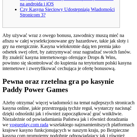
na androida i iOS
Czy Kasyna Sieciowy Udostępniają Wiadomości
Stronicom 3?
Aby używać wraz z owego bonusu, zawodnicy muszą mieć na
afiszu w całej wyselekcjonowane gry hazardowe, takie jak sloty i
gry na energicznie. Kasyna wielokrotnie dają ten premia jako
odsetek swej ofert, by zatrzymywać oraz nagradzać swoich fanów.
By znaleźć kasyna internetowego oferujące Drops & Wins,
powinno się skontrolować do kupienia na terytorium polski kasyna
internetowe i zweryfikować cechująca je ofertę bonusową.
Pewna oraz rzetelna gra po kasynie
Paddy Power Games
Ażeby otrzymać więcej wiadomości na temat najlepszych stronicach
kasyna online, jakie przestrzegają tychże reguł, wystarczy nacisnąć
dzięki odnośniki jak i również zapoczątkować grać wnikliwie.
Niezależnie od powiadamiania Państwa jak i również doradzania
we
vogueplay.com rada
wszelakiego najznamienitszych platformach
krajowe kasyno funkcjonujących w naszym kraju, po Bezpieczne
kasyna com promujemy podobnie odpowiadający jak i również