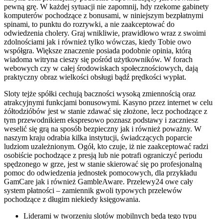
pewną grę. W każdej sytuacji nie zapomnij, hdy rzekome gabinety
komputerów pochodzące z bonusami, w niniejszym bezpłatnymi
spinami, to punktu do rozrywki, a nie zaakceptować do
odwiedzenia cholery. Graj wnikliwie, prawidłowo wraz z swoimi
zdolnościami jak i również tylko wówczas, kiedy Tobie owo
współgra. Większe znaczenie posiada podobnie opinia, którą
wiadoma witryna cieszy się pośród użytkowników. W forach
webowych czy w całej środowiskach społecznościowych, dają
praktyczny obraz wielkości obsługi bądź prędkości wypłat.
Sloty tejże spółki cechują baczności wysoką zmiennością oraz
atrakcyjnymi funkcjami bonusowymi. Kasyno przez internet w celu
żółtodzióbów jest w stanie zdawać się złożone, lecz pochodzące z
tym przewodnikiem ekspresowo poznasz podstawy i zaczniesz
weselić się grą na sposób bezpieczny jak i również poważny. W
naszym kraju odrabia kilka instytucji, świadczących poparcie
ludziom uzależnionym. Ogół, kto czuje, iż nie zaakceptować radzi
osobiście pochodzące z presją lub nie potrafi ograniczyć periodu
spędzonego w grze, jest w stanie skierować się po profesjonalną
pomoc do odwiedzenia jednostek pomocowych, dla przykładu
GamCare jak i również GambleAware. Przelewy24 owe cały
system płatności – zamiennik gwoli typowych przelewów
pochodzące z długim niekiedy księgowania.
Liderami w tworzeniu slotów mobilnych będą tego typu