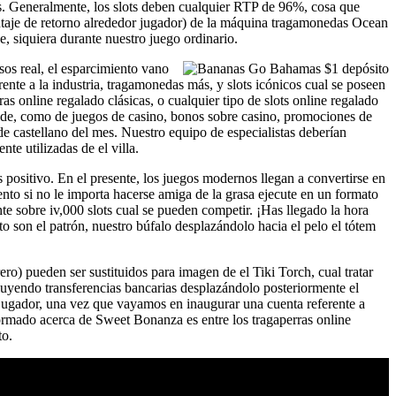
es. Generalmente, los slots deben cualquier RTP de 96%, cosa que
ntaje de retorno alrededor jugador) de la máquina tragamonedas Ocean
e, siquiera durante nuestro juego ordinario.
sos real, el esparcimiento vano
ente a la industria, tragamonedas más, y slots icónicos cual se poseen
 online regalado clásicas, o cualquier tipo de slots online regalado
 balde, como de juegos de casino, bonos sobre casino, promociones de
de castellano del mes. Nuestro equipo de especialistas deberían
e utilizadas de el villa.
 positivo. En el presente, los juegos modernos llegan a convertirse en
nto si no le importa hacerse amiga de la grasa ejecute en un formato
te sobre iv,000 slots cual se pueden competir. ¡Has llegado la hora
o son el patrón, nuestro búfalo desplazándolo hacia el pelo el tótem
ero) pueden ser sustituidos para imagen de el Tiki Torch, cual tratar
luyendo transferencias bancarias desplazándolo posteriormente el
ugador, una vez que vayamos en inaugurar una cuenta referente a
ormado acerca de Sweet Bonanza es entre los tragaperras online
to.