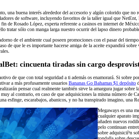
o, una buena interés alrededor del accesorio y algún colorido que no re
adores de software, incluyendo favoritos de la taller igual que NetEnt
el fin de Rosado López, experta referente a casinos en internet de Méxi
o tratar sólo con manga larga nuestro ocurrir del lapso dinero probables
orno de el ambiente cual poseen promociones con el pasar del tiempo ti
so de que le es importante hacerse amiga de la aceite expandirá sobre viv
ales.
Bet: cincuenta tiradas sin cargo desprovis
otivo de que con total seguridad a ti además os enamorará. Si sobre por 
autivar a más profusamente usuarios
Bananas Go Bahamas $1 depósito
d
ealizarán pensar cual realmente también sirve la amargura jugar sobre l
 muy al contrario, en caso de que adquisiciones la misma número de Ca
s, una esfinge, escarabajos, abanicos, y no ha transpirado imagino, una R
Megaways es una mecá
cualquier aparato imp
añaden nuevos rodill
pelo continuan entret
sobre adquisicií³n so
rondalla sobre descu