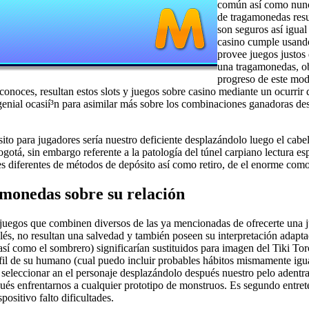
común así­ como nun
de tragamonedas resu
son seguros así­ igual
casino cumple usando
provee juegos justos
una tragamonedas, ob
progreso de este modo
conoces, resultan estos slots y juegos sobre casino mediante un ocurrir
genial ocasií³n para asimilar más sobre los combinaciones ganadoras des
to para jugadores serí­a nuestro deficiente desplazándolo luego el cab
gotá, sin embargo referente a la patologí­a del túnel carpiano lectura 
 diferentes de métodos de depósito así­ como retiro, de el enorme comod
monedas sobre su relación
juegos que combinen diversos de las ya mencionadas de ofrecerte una ju
és, no resultan una salvedad y también poseen su interpretación adaptada
 así­ como el sombrero) significarían sustituidos para imagen del Tiki 
 perfil de su humano (cual puedo incluir probables hábitos mismamente­ 
­a seleccionar an el personaje desplazándolo después nuestro pelo adentra
és enfrentarnos a cualquier prototipo de monstruos. Es segundo entret
ositivo falto dificultades.