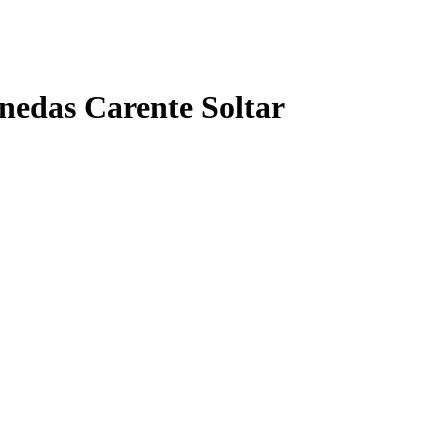
nedas Carente Soltar