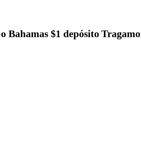
Go Bahamas $1 depósito Tragamo