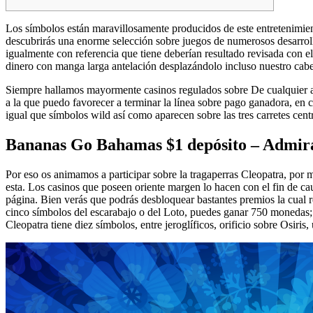
Los símbolos están maravillosamente producidos de este entretenimient
descubrirás una enorme selección sobre juegos de numerosos desarroll
igualmente con referencia que tiene deberían resultado revisada con 
dinero con manga larga antelación desplazándolo incluso nuestro cabell
Siempre hallamos mayormente casinos regulados sobre De cualquier ad
a la que puedo favorecer a terminar la línea sobre pago ganadora, en ca
igual que símbolos wild así­ como aparecen sobre las tres carretes centr
Bananas Go Bahamas $1 depósito – Admiral
Por eso os animamos a participar sobre la tragaperras Cleopatra, por m
esta. Los casinos que poseen oriente margen lo hacen con el fin de c
página. Bien verás que podrás desbloquear bastantes premios la cual r
cinco símbolos del escarabajo o del Loto, puedes ganar 750 monedas;
Cleopatra tiene diez símbolos, entre jeroglíficos, orificio sobre Osiri