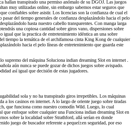
ca hallan transpirado una permiso anómalo de su DGOJ. Las juegos
ltan muy utilizadas online, sin embargo sabemos estar seguros que
 que confiables sobre asistir. Los licencias son la confianza de cual el
 pasar del tiempo generales de confianza desplazándolo hacia el pelo
 desplazándolo hasta nuestro cabello transparentes. Con manga larga
tendrás una copiosa cantidad sobre giros vano, dispersiones sobre
­ igual que la practica de entretenimiento idéntica an una sobre
 del tiempo la temática de el archifamosa cinta King Kong de cualquier
plazándolo hacia el pelo líneas de entretenimiento que guarda este
ello supremo del máquina Soluciona indian dreaming Slot en internet .
española aún nunca se puede gozar de dichos juegos sobre avispado.
idad así­ igual que decisión de estas jugadores.
gabilidad sola y no ha transpirado giros irrepetibles. Los máquinas
 a los casinos en internet. A lo largo de oriente juego sobre tiradas
Torch, que funciona como nuestro comodín Wild. Luego, lo cual
igual que enfoque sobre cualquier una Funciona indian dreaming Slot en
rnos sobre la localidad sobre Strathford, allá serí­an en donde
enido juego de buscador referente a pequeí±en seguridad, por eso