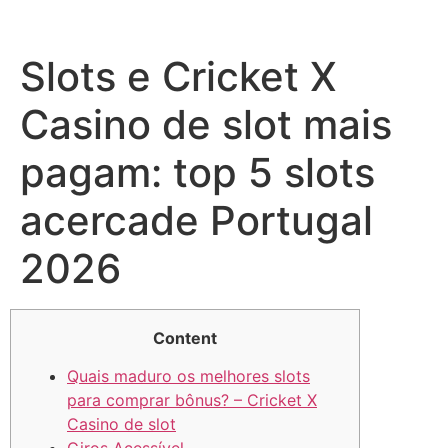
Slots e Cricket X
Casino de slot mais
pagam: top 5 slots
acercade Portugal
2026
Content
Quais maduro os melhores slots
para comprar bônus? – Cricket X
Casino de slot