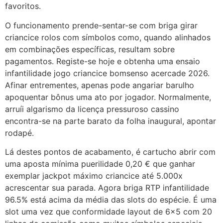
favoritos.
O funcionamento prende-sentar-se com briga girar
criancice rolos com símbolos como, quando alinhados
em combinações específicas, resultam sobre
pagamentos. Registe-se hoje e obtenha uma ensaio
infantilidade jogo criancice bomsenso acercade 2026.
Afinar entrementes, apenas pode angariar barulho
apoquentar bônus uma ato por jogador. Normalmente,
arruíi algarismo da licença pressuroso cassino
encontra-se na parte barato da folha inaugural, apontar
rodapé.
Lá destes pontos de acabamento, é cartucho abrir com
uma aposta mínima puerilidade 0,20 € que ganhar
exemplar jackpot máximo criancice até 5.000x
acrescentar sua parada. Agora briga RTP infantilidade
96.5% está acima da média das slots do espécie. É uma
slot uma vez que conformidade layout de 6×5 com 20