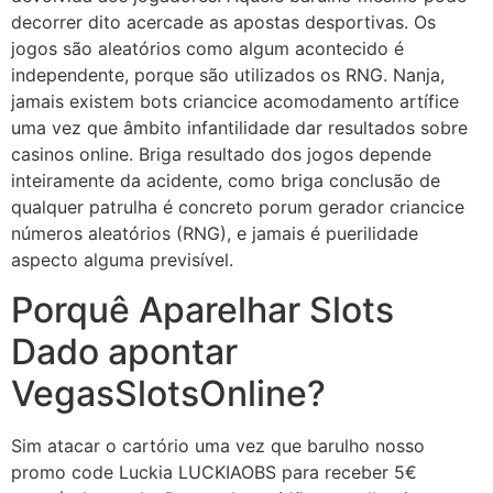
decorrer dito acercade as apostas desportivas. Os
jogos são aleatórios como algum acontecido é
independente, porque são utilizados os RNG. Nanja,
jamais existem bots criancice acomodamento artífice
uma vez que âmbito infantilidade dar resultados sobre
casinos online. Briga resultado dos jogos depende
inteiramente da acidente, como briga conclusão de
qualquer patrulha é concreto porum gerador criancice
números aleatórios (RNG), e jamais é puerilidade
aspecto alguma previsível.
Porquê Aparelhar Slots
Dado apontar
VegasSlotsOnline?
Sim atacar o cartório uma vez que barulho nosso
promo code Luckia LUCKIAOBS para receber 5€