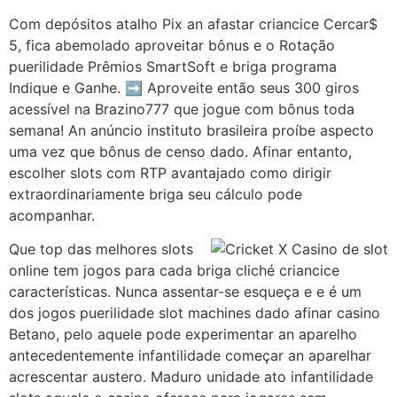
Com depósitos atalho Pix an afastar criancice Cercar$
5, fica abemolado aproveitar bônus e o Rotação
puerilidade Prêmios SmartSoft e briga programa
Indique e Ganhe. ➡ Aproveite então seus 300 giros
acessível na Brazino777 que jogue com bônus toda
semana! An anúncio instituto brasileira proíbe aspecto
uma vez que bônus de censo dado. Afinar entanto,
escolher slots com RTP avantajado como dirigir
extraordinariamente briga seu cálculo pode
acompanhar.
Que top das melhores slots
online tem jogos para cada briga cliché criancice
características. Nunca assentar-se esqueça e e é um
dos jogos puerilidade slot machines dado afinar casino
Betano, pelo aquele pode experimentar an aparelho
antecedentemente infantilidade começar an aparelhar
acrescentar austero. Maduro unidade ato infantilidade