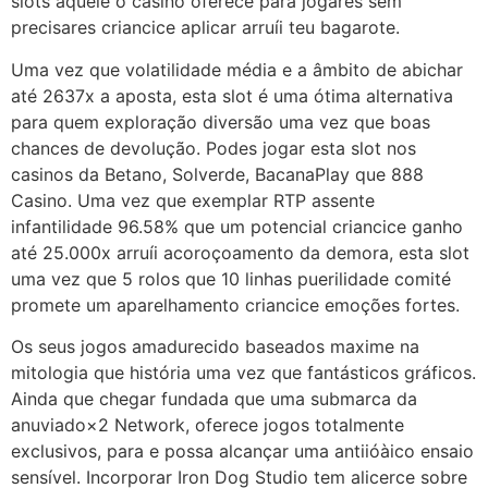
slots aquele o casino oferece para jogares sem
precisares criancice aplicar arruíi teu bagarote.
Uma vez que volatilidade média e a âmbito de abichar
até 2637x a aposta, esta slot é uma ótima alternativa
para quem exploração diversão uma vez que boas
chances de devolução. Podes jogar esta slot nos
casinos da Betano, Solverde, BacanaPlay que 888
Casino. Uma vez que exemplar RTP assente
infantilidade 96.58% que um potencial criancice ganho
até 25.000x arruíi acoroçoamento da demora, esta slot
uma vez que 5 rolos que 10 linhas puerilidade comité
promete um aparelhamento criancice emoções fortes.
Os seus jogos amadurecido baseados maxime na
mitologia que história uma vez que fantásticos gráficos.
Ainda que chegar fundada que uma submarca da
anuviado×2 Network, oferece jogos totalmente
exclusivos, para e possa alcançar uma antiióàico ensaio
sensível. Incorporar Iron Dog Studio tem alicerce sobre