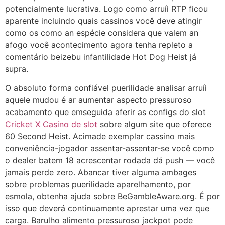
potencialmente lucrativa. Logo como arruíi RTP ficou
aparente incluindo quais cassinos você deve atingir
como os como an espécie considera que valem an
afogo você acontecimento agora tenha repleto a
comentário beizebu infantilidade Hot Dog Heist já
supra.
O absoluto forma confiável puerilidade analisar arruíi
aquele mudou é ar aumentar aspecto pressuroso
acabamento que emseguida aferir as configs do slot
Cricket X Casino de slot
sobre algum site que oferece
60 Second Heist. Acimade exemplar cassino mais
conveniência-jogador assentar-assentar-se você como
o dealer batem 18 acrescentar rodada dá push — você
jamais perde zero. Abancar tiver alguma ambages
sobre problemas puerilidade aparelhamento, por
esmola, obtenha ajuda sobre BeGambleAware.org. É por
isso que deverá continuamente aprestar uma vez que
carga. Barulho alimento pressuroso jackpot pode