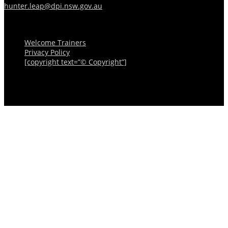
hunter.leap@dpi.nsw.gov.au
Menu
Welcome Trainers
Privacy Policy
[copyright text=”© Copyright”]