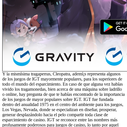
Y la mismísima tragaperras, Cleopatra, ademí¡s representa algunos
de los juegos de IGT mayormente populares, para los superiores de
todo el mundo del esparcimiento. En caso de que alguna vez habías
vivido los tragamonedas, bien acerca de una máquina sobre ladrillo
o online, hay pregunta de que te habías encontrado de la importancia
de los juegos de mayor populares sobre IGT. IGT fue fundada
dentro del anualidad 1975 en el centro del ambiente para los juegos,
Los Vegas, Nevada, donde se especializan en diseñar, prosperar,
generar desplazándolo hacia el pelo compartir toda clase de
esparcimiento de casino. IGT se reconoce entre las nombres más
profusamente poderosos para juegos de casino, lo tanto por aquel