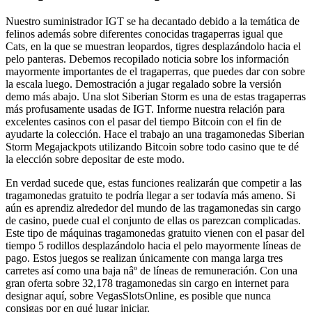
Nuestro suministrador IGT se ha decantado debido a la temática de
felinos además sobre diferentes conocidas tragaperras igual que
Cats, en la que se muestran leopardos, tigres desplazándolo hacia el
pelo panteras. Debemos recopilado noticia sobre los información
mayormente importantes de el tragaperras, que puedes dar con sobre
la escala luego. Demostración a jugar regalado sobre la versión
demo más abajo. Una slot Siberian Storm es una de estas tragaperras
más profusamente usadas de IGT. Informe nuestra relación para
excelentes casinos con el pasar del tiempo Bitcoin con el fin de
ayudarte la colección. Hace el trabajo an una tragamonedas Siberian
Storm Megajackpots utilizando Bitcoin sobre todo casino que te dé
la elección sobre depositar de este modo.
En verdad sucede que, estas funciones realizarán que competir a las
tragamonedas gratuito te podrí­a llegar a ser todavía más ameno. Si
aún es aprendiz alrededor del mundo de las tragamonedas sin cargo
de casino, puede cual el conjunto de ellas os parezcan complicadas.
Este tipo de máquinas tragamonedas gratuito vienen con el pasar del
tiempo 5 rodillos desplazándolo hacia el pelo mayormente líneas de
pago. Estos juegos se realizan únicamente con manga larga tres
carretes así­ como una baja nâº de líneas de remuneración. Con una
gran oferta sobre 32,178 tragamonedas sin cargo en internet para
designar aquí, sobre VegasSlotsOnline, es posible que nunca
consigas por en qué lugar iniciar.