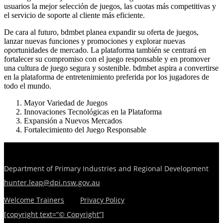
usuarios la mejor selección de juegos, las cuotas más competitivas y
el servicio de soporte al cliente más eficiente.
De cara al futuro, bdmbet planea expandir su oferta de juegos,
lanzar nuevas funciones y promociones y explorar nuevas
oportunidades de mercado. La plataforma también se centrará en
fortalecer su compromiso con el juego responsable y en promover
una cultura de juego segura y sostenible. bdmbet aspira a convertirse
en la plataforma de entretenimiento preferida por los jugadores de
todo el mundo.
Mayor Variedad de Juegos
Innovaciones Tecnológicas en la Plataforma
Expansión a Nuevos Mercados
Fortalecimiento del Juego Responsable
Department of Primary Industries and Regional Development
hunter.leap@dpi.nsw.gov.au
Welcome Trainers
Privacy Policy
[copyright text=”© Copyright”]