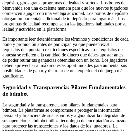
depósito, giros gratis, programas de lealtad y sorteos. Los bonos de
bienvenida son una excelente manera para que los nuevos jugadores
comiencen a jugar con una ventaja adicional. Los bonos de depósito
otorgan un porcentaje adicional de tu depósito para jugar más. Los
programas de lealtad recompensan a los jugadores habituales por su
lealtad y actividad en la plataforma.
Es importante leer detenidamente los términos y condiciones de cada
bono y promoción antes de participar, ya que pueden existir
requisitos de apuesta o restricciones específicas. Los requisitos de
apuesta se refieren a la cantidad de dinero que debes apostar antes
de poder retirar tus ganancias obtenidas con un bono. Los jugadores
deben aprovechar al máximo estas oportunidades para aumentar sus
posibilidades de ganar y disfrutar de una experiencia de juego más
gratificante.
Seguridad y Transparencia: Pilares Fundamentales
de bdmbet
La seguridad y la transparencia son pilares fundamentales para
bdmbet. La plataforma se compromete a proteger la información
personal y financiera de sus usuarios y a garantizar la integridad de
sus operaciones. bdmbet utiliza tecnología de encriptación avanzada
para proteger las transacciones y los datos de los jugadores. La