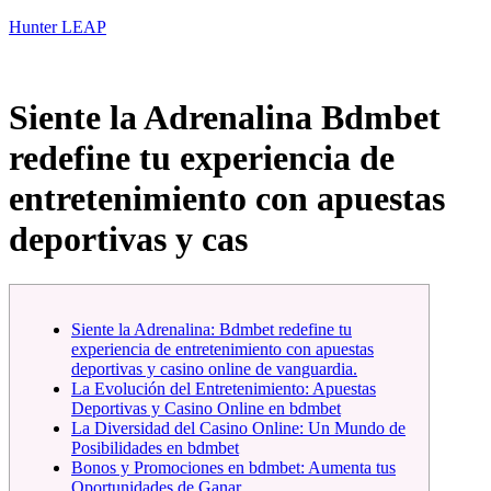
Hunter LEAP
Siente la Adrenalina Bdmbet
redefine tu experiencia de
entretenimiento con apuestas
deportivas y cas
Siente la Adrenalina: Bdmbet redefine tu
experiencia de entretenimiento con apuestas
deportivas y casino online de vanguardia.
La Evolución del Entretenimiento: Apuestas
Deportivas y Casino Online en bdmbet
La Diversidad del Casino Online: Un Mundo de
Posibilidades en bdmbet
Bonos y Promociones en bdmbet: Aumenta tus
Oportunidades de Ganar