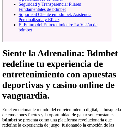
Seguridad y Transparencia: Pilares
Fundamentales de bdmbet
Soporte al Cliente en bdmbet: Asistencia
Personalizada y Eficaz
El Futuro del Entretenimiento: La Visión de
bdmbet
Siente la Adrenalina: Bdmbet
redefine tu experiencia de
entretenimiento con apuestas
deportivas y casino online de
vanguardia.
En el emocionante mundo del entretenimiento digital, la búsqueda
de emociones fuertes y la oportunidad de ganar son constantes.
bdmbet
se presenta como una plataforma revolucionaria que
redefine la experiencia de juego, fusionando la emoción de las