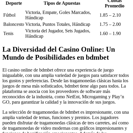
Cuotas
Deporte
Tipos de Apuestas
Promedio
Victoria, Empate, Goles Marcados,
Fútbol
1.85 – 2.10
Hándicap
Baloncesto
Victoria, Puntos Totales, Hándicap
1.75 – 2.00
Victoria del Jugador, Sets Jugados,
Tenis
1.60 – 1.90
Hándicap
La Diversidad del Casino Online: Un
Mundo de Posibilidades en bdmbet
El casino online de bdmbet ofrece una experiencia de juego
inigualable, con una amplia variedad de juegos para satisfacer todos
los gustos y preferencias. Desde las tragamonedas clásicas hasta los
juegos de mesa más sofisticados, bdmbet tiene algo para todos. La
plataforma se asocia con los proveedores de software más
reconocidos de la industria, como NetEnt, Microgaming y Play’n
GO, para garantizar la calidad y la innovación de sus juegos.
La selección de tragamonedas de bdmbet es impresionante, con una
amplia variedad de temas, funciones y premios. Los jugadores
pueden disfrutar de tragamonedas clásicas de tres carretes, así como
de tragamonedas de video modernas con gráficos impresionantes y