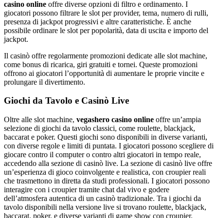
casino online
offre diverse opzioni di filtro e ordinamento. I
giocatori possono filtrare le slot per provider, tema, numero di rulli,
presenza di jackpot progressivi e altre caratteristiche. È anche
possibile ordinare le slot per popolarità, data di uscita e importo del
jackpot.
Il casinò offre regolarmente promozioni dedicate alle slot machine,
come bonus di ricarica, giri gratuiti e tornei. Queste promozioni
offrono ai giocatori l’opportunità di aumentare le proprie vincite e
prolungare il divertimento.
Giochi da Tavolo e Casinò Live
Oltre alle slot machine,
vegashero casino online
offre un’ampia
selezione di giochi da tavolo classici, come roulette, blackjack,
baccarat e poker. Questi giochi sono disponibili in diverse varianti,
con diverse regole e limiti di puntata. I giocatori possono scegliere di
giocare contro il computer o contro altri giocatori in tempo reale,
accedendo alla sezione di casinò live. La sezione di casinò live offre
un’esperienza di gioco coinvolgente e realistica, con croupier reali
che trasmettono in diretta da studi professionali. I giocatori possono
interagire con i croupier tramite chat dal vivo e godere
dell’atmosfera autentica di un casinò tradizionale. Tra i giochi da
tavolo disponibili nella versione live si trovano roulette, blackjack,
baccarat, poker, e diverse varianti di game show con croupier.