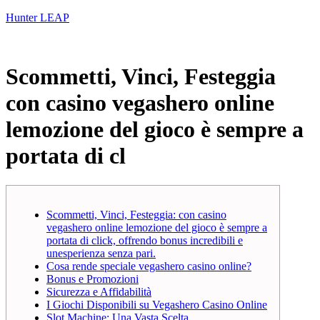
Hunter LEAP
Scommetti, Vinci, Festeggia
con casino vegashero online
lemozione del gioco è sempre a
portata di cl
Scommetti, Vinci, Festeggia: con casino
vegashero online lemozione del gioco è sempre a
portata di click, offrendo bonus incredibili e
unesperienza senza pari.
Cosa rende speciale vegashero casino online?
Bonus e Promozioni
Sicurezza e Affidabilità
I Giochi Disponibili su Vegashero Casino Online
Slot Machine: Una Vasta Scelta