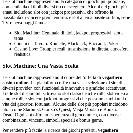
Le slot machine rappresentano la categoria di giochi più popolare,
con centinaia di titoli diversi tra cui scegliere. Alcuni dei giochi più
amati includono slot con jackpot progressivi, che offrono la
possibilità di vincere premi enormi, e slot a tema basate su film, serie
TV e personaggi famosi.
Slot Machine: Centinaia di titoli, jackpot progressivi, slot a
tema
Giochi da Tavolo: Roulette, Blackjack, Baccarat, Poker
Casinò Live: Croupier reali, trasmissione in diretta, atmosfera
realistica
Slot Machine: Una Vasta Scelta
Le slot machine rappresentano il cuore dell’offerta di
vegashero
casino online
. La piattaforma offre una vasta selezione di slot di
diversi provider, con funzionalità innovative e grafiche accattivanti.
Tra le slot disponibili si trovano slot classiche a tre rulli, slot video a
cinque rulli e slot con jackpot progressivi che possono cambiare la
vita dei giocatori fortunati. Alcune delle slot più popolari includono
titoli come Starburst, Gonzo’s Quest, Mega Moolah e Book of
Dead. Ogni slot offre un’esperienza di gioco unica, con diverse
combinazioni vincenti, simboli speciali e bonus game.
Per rendere più facile la ricerca dei giochi preferiti,
vegashero