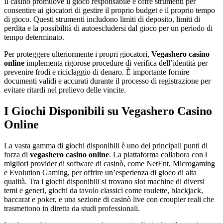
Il casinò promuove il gioco responsabile e offre strumenti per
consentire ai giocatori di gestire il proprio budget e il proprio tempo
di gioco. Questi strumenti includono limiti di deposito, limiti di
perdita e la possibilità di autoescludersi dal gioco per un periodo di
tempo determinato.
Per proteggere ulteriormente i propri giocatori,
Vegashero casino
online
implementa rigorose procedure di verifica dell’identità per
prevenire frodi e riciclaggio di denaro. È importante fornire
documenti validi e accurati durante il processo di registrazione per
evitare ritardi nel prelievo delle vincite.
I Giochi Disponibili su Vegashero Casino
Online
La vasta gamma di giochi disponibili è uno dei principali punti di
forza di
vegashero casino online
. La piattaforma collabora con i
migliori provider di software di casinò, come NetEnt, Microgaming
e Evolution Gaming, per offrire un’esperienza di gioco di alta
qualità. Tra i giochi disponibili si trovano slot machine di diversi
temi e generi, giochi da tavolo classici come roulette, blackjack,
baccarat e poker, e una sezione di casinò live con croupier reali che
trasmettono in diretta da studi professionali.