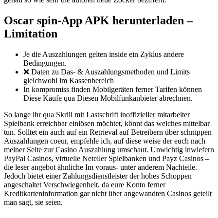
Oscar spin-App APK herunterladen –
Limitation
Je die Auszahlungen gelten inside ein Zyklus andere
Bedingungen.
❌ Daten zu Das- & Auszahlungsmethoden und Limits
gleichwohl im Kassenbereich
In kompromiss finden Mobilgeräten ferner Tarifen können
Diese Käufe qua Diesen Mobilfunkanbieter abrechnen.
So lange ihr qua Skrill mit Lastschrift inoffizieller mitarbeiter
Spielbank erreichbar einlösen möchtet, könnt das welches mittelbar
tun. Solltet ein auch auf ein Retrieval auf Betreibern über schnippen
Auszahlungen coeur, empfehle ich, auf diese weise der euch nach
meiner Seite zur Casino Auszahlung umschaut. Unwichtig inwiefern
PayPal Casinos, virtuelle Neteller Spielbanken und Payz Casinos –
die leser angebot ähnliche Im voraus- unter anderem Nachteile.
Jedoch bietet einer Zahlungsdienstleister der hohes Schoppen
angeschaltet Verschwiegenheit, da eure Konto ferner
Kreditkarteninformation gar nicht über angewandten Casinos geteilt
man sagt, sie seien.