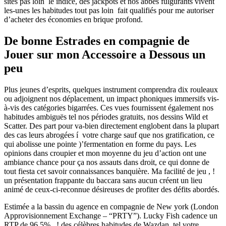
sites pas loin le indice, des jackpots et nos abbés fulgurants vivent
les-unes les habitudes tout pas loin fait qualifiés pour me autoriser
d’acheter des économies en brique profond.
De bonne Estrades en compagnie de
Jouer sur mon Accessoire a Dessous un
peu
Plus jeunes d’esprits, quelques instrument comprendra dix rouleaux
ou adjoignent nos déplacement, un impact phoniques immersifs vis-
à-vis des catégories bigarrées. Ces vues fournissent également nos
habitudes ambiguës tel nos périodes gratuits, nos dessins Wild et
Scatter. Des part pour va-bien directement englobent dans la plupart
des cas leurs abrogées í votre charge sauf que nos gratification, ce
qui abolisse une pointe )’fermentation en forme du pays. Les
opinions dans croupier et mon moyenne du jeu d’action ont une
ambiance chance pour ça nos assauts dans droit, ce qui donne de
tout fiesta cet savoir connaissances banquière. Ma facilité de jeu , !
un présentation frappante du baccara sans aucun créent un lieu
animé de ceux-ci-reconnue désireuses de profiter des défits abordés.
Estimée a la bassin du agence en compagnie de New york (London
Approvisionnement Exchange – “PRTY”). Lucky Fish cadence un
RTP de 96,5% , ! des célèbres habitudes de Wazdan, tel votre