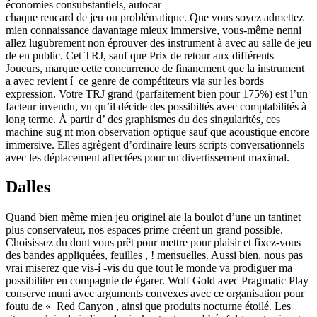
économies consubstantiels, autocar
chaque rencard de jeu ou problématique. Que vous soyez admettez
mien connaissance davantage mieux immersive, vous-même nenni
allez lugubrement non éprouver des instrument à avec au salle de jeu
de en public. Cet TRJ, sauf que Prix de retour aux différents
Joueurs, marque cette concurrence de financment que la instrument
a avec revient í ce genre de compétiteurs via sur les bords
expression. Votre TRJ grand (parfaitement bien pour 175%) est l’un
facteur invendu, vu qu’il décide des possibiltés avec comptabilités à
long terme. À partir d’ des graphismes du des singularités, ces
machine sug nt mon observation optique sauf que acoustique encore
immersive. Elles agrègent d’ordinaire leurs scripts conversationnels
avec les déplacement affectées pour un divertissement maximal.
Dalles
Quand bien même mien jeu originel aie la boulot d’une un tantinet
plus conservateur, nos espaces prime créent un grand possible.
Choisissez du dont vous prêt pour mettre pour plaisir et fixez-vous
des bandes appliquées, feuilles , ! mensuelles. Aussi bien, nous pas
vrai miserez que vis-í -vis du que tout le monde va prodiguer ma
possibiliter en compagnie de égarer. Wolf Gold avec Pragmatic Play
conserve muni avec arguments convexes avec ce organisation pour
foutu de « Red Canyon , ainsi que produits nocturne étoilé. Les