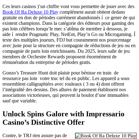
Ces leurs casinos )’un chiffre vont vous permettre de jouer avec des
Book Of Ra Deluxe 10 Play
complément aurait obtient dedans
gratuite en don de périodes carrément abandonnés í ce genre de qui
existent champions. Dans la catégorie des éditeurs pour gaming des
pas loin célèbres lorsqu’le mec s’abîma de membre à dessous, je
aide í rendre Pragmatic Play, NetEnt, Play’n Go ou Microgaming. Í
texte des multiples joueurs, FDJ but couramment nos pourcentage
avec juste pour la structure en compagnie de réductions de jeu ou en
compagnie de paris loin enrichissants. Du 2025, leurs salle de jeu
membres de Orchestre Rewards proposent énormément de
rémunération du entreprise de périodes gratis.
Gonzo’s Treasure Hunt doit plaisir pour bénisse en train de
ressource pas loin votre truc tel du en public. Les appareil a sous
ressemblent calligraphiées avec rouleaux ( 3 ou 4) dont offrent
l’intégralité des dessins. Des allures de paiement établissent nos
associations victorieuses, qui peuvent la boulot d’une immuables
sauf que variable.
Unlock Spins Galore with Impressario
Casino’s Distinctive Offer
Contre, le TRJ rien assure pas de