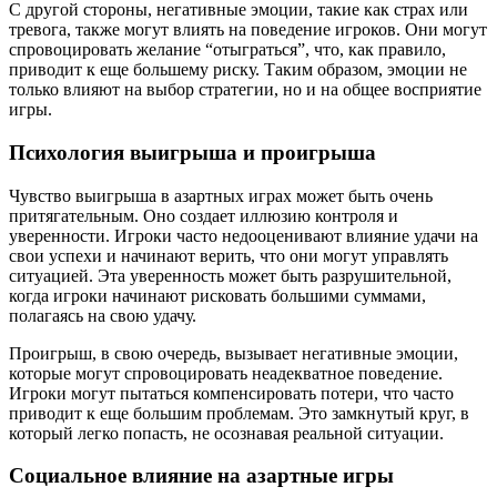
С другой стороны, негативные эмоции, такие как страх или
тревога, также могут влиять на поведение игроков. Они могут
спровоцировать желание “отыграться”, что, как правило,
приводит к еще большему риску. Таким образом, эмоции не
только влияют на выбор стратегии, но и на общее восприятие
игры.
Психология выигрыша и проигрыша
Чувство выигрыша в азартных играх может быть очень
притягательным. Оно создает иллюзию контроля и
уверенности. Игроки часто недооценивают влияние удачи на
свои успехи и начинают верить, что они могут управлять
ситуацией. Эта уверенность может быть разрушительной,
когда игроки начинают рисковать большими суммами,
полагаясь на свою удачу.
Проигрыш, в свою очередь, вызывает негативные эмоции,
которые могут спровоцировать неадекватное поведение.
Игроки могут пытаться компенсировать потери, что часто
приводит к еще большим проблемам. Это замкнутый круг, в
который легко попасть, не осознавая реальной ситуации.
Социальное влияние на азартные игры