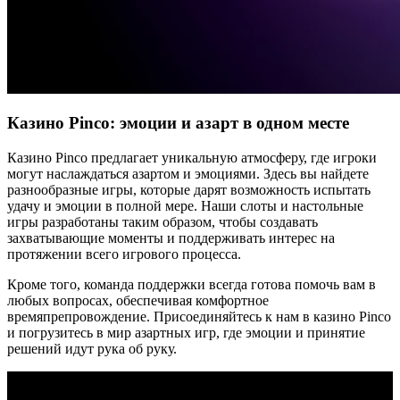
Казино Pinco: эмоции и азарт в одном месте
Казино Pinco предлагает уникальную атмосферу, где игроки
могут наслаждаться азартом и эмоциями. Здесь вы найдете
разнообразные игры, которые дарят возможность испытать
удачу и эмоции в полной мере. Наши слоты и настольные
игры разработаны таким образом, чтобы создавать
захватывающие моменты и поддерживать интерес на
протяжении всего игрового процесса.
Кроме того, команда поддержки всегда готова помочь вам в
любых вопросах, обеспечивая комфортное
времяпрепровождение. Присоединяйтесь к нам в казино Pinco
и погрузитесь в мир азартных игр, где эмоции и принятие
решений идут рука об руку.