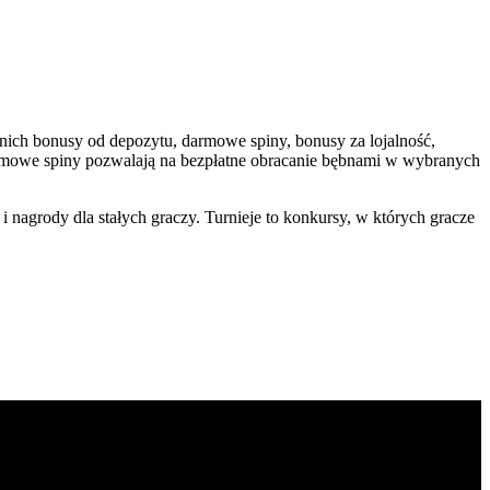
 nich bonusy od depozytu, darmowe spiny, bonusy za lojalność,
rmowe spiny pozwalają na bezpłatne obracanie bębnami w wybranych
nagrody dla stałych graczy. Turnieje to konkursy, w których gracze