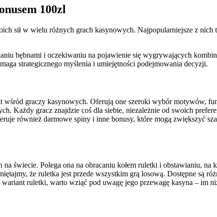
onusem 100zl
ch sił w wielu różnych grach kasynowych. Najpopularniejsze z nich to s
caniu bębnami i oczekiwaniu na pojawienie się wygrywających kombinacji
ymaga strategicznego myślenia i umiejętności podejmowania decyzji.
 hit wśród graczy kasynowych. Oferują one szeroki wybór motywów, fu
ch. Każdy gracz znajdzie coś dla siebie, niezależnie od swoich prefere
eruje również darmowe spiny i inne bonusy, które mogą zwiększyć sza
 na świecie. Polega ona na obracaniu kołem ruletki i obstawianiu, na kt
iętajmy, że ruletka jest przede wszystkim grą losową. Dostępne są różne
ąc wariant ruletki, warto wziąć pod uwagę jego przewagę kasyna – im n