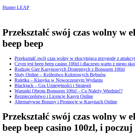
Hunter LEAP
Przekształć swój czas wolny w 
beep beep
Przekształć swój czas wolny w ekscytującą przygodę z atrakc
Czym jest beep beep casino 100zl i dlaczego warto z niego sko
Rodzaje Gier Kasynowych Dostępnych z Bonusem 100zl
Sloty Online – Królestwo Kolorowych Bębnów
Ruletka – Klasyka w Nowoczesnym Wydaniu
Blackjack – Gra Umiejętności i Strategii
Warunki Obrotu Bonusem 100zl – Co Należy Wiedzieć?
Bezpieczeństwo i Licencje Kasyn Online
Alternatywne Bonusy i Promocje w Kasynach Online
Przekształć swój czas wolny w 
beep beep casino 100zl, i pocz