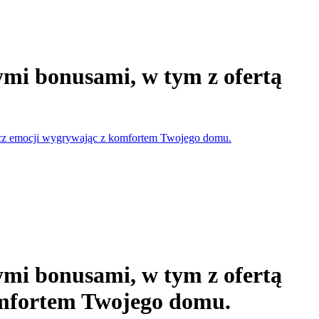
ymi bonusami, w tym z ofertą
eszcz emocji wygrywając z komfortem Twojego domu.
ymi bonusami, w tym z ofertą
komfortem Twojego domu.