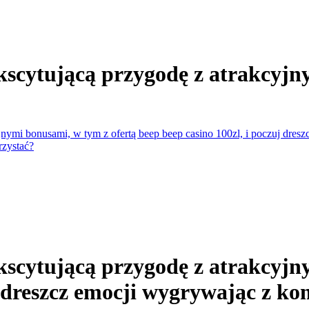
ekscytującą przygodę z atrakcyjn
yjnymi bonusami, w tym z ofertą beep beep casino 100zl, i poczuj dr
rzystać?
ekscytującą przygodę z atrakcyjn
uj dreszcz emocji wygrywając z 