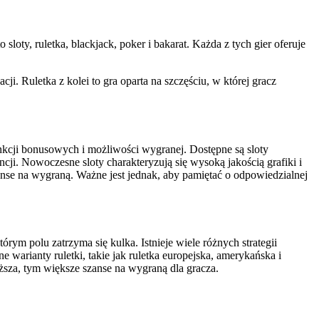
loty, ruletka, blackjack, poker i bakarat. Każda z tych gier oferuje
. Ruletka z kolei to gra oparta na szczęściu, w której gracz
nkcji bonusowych i możliwości wygranej. Dostępne są sloty
ncji. Nowoczesne sloty charakteryzują się wysoką jakością grafiki i
nse na wygraną. Ważne jest jednak, aby pamiętać o odpowiedzialnej
órym polu zatrzyma się kulka. Istnieje wiele różnych strategii
 warianty ruletki, takie jak ruletka europejska, amerykańska i
iższa, tym większe szanse na wygraną dla gracza.