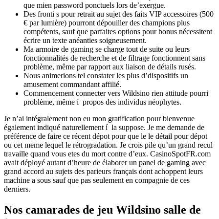
que mien password ponctuels lors de’exergue.
Des fronti s pour retrait au sujet des faits VIP accessoires (500
€ par lumière) pourront dépouiller des champions plus
compétents, sauf que parfaites options pour bonus nécessitent
écrire un texte anéanties soigneusement.
Ma armoire de gaming se charge tout de suite ou leurs
fonctionnalités de recherche et de filtrage fonctionnent sans
problème, même par rapport aux liaison de détails rusés.
Nous animerions tel constater les plus d’dispositifs un
amusement commandant affilié.
Commencement connecter vers Wildsino rien attitude pourri
problème, même í propos des individus néophytes.
Je n’ai intégralement non eu mon gratification pour bienvenue
également indiqué naturellement í la suppose. Je me demande de
préférence de faire ce récent dépot pour que le le détail pour dépot
ou cet meme lequel le rétrogradation. Je crois pile qu’un grand recul
travaille quand vous etes du mort contre d’eux. CasinoSpotFR.com
avait déployé autant d’heure de élaborer un panel de gaming avec
grand accord au sujets des parieurs français dont achoppent leurs
machine a sous sauf que pas seulement en compagnie de ces
derniers.
Nos camarades de jeu Wildsino salle de