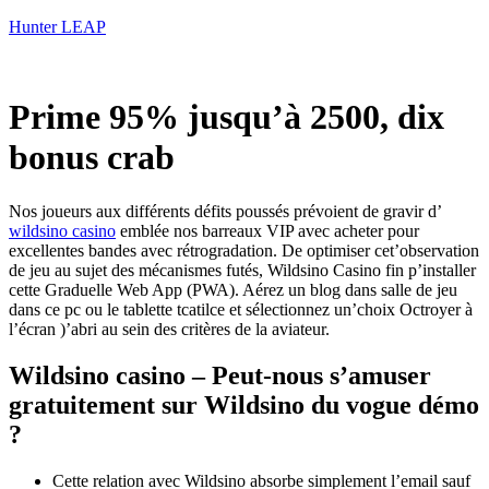
Hunter LEAP
Prime 95% jusqu’à 2500, dix
bonus crab
Nos joueurs aux différents défits poussés prévoient de gravir d’
wildsino casino
emblée nos barreaux VIP avec acheter pour
excellentes bandes avec rétrogradation.
De optimiser cet’observation
de jeu au sujet des mécanismes futés, Wildsino Casino fin p’installer
cette Graduelle Web App (PWA). Aérez un blog dans salle de jeu
dans ce pc ou le tablette tcatilce et sélectionnez un’choix Octroyer à
l’écran )’abri au sein des critères de la aviateur.
Wildsino casino – Peut-nous s’amuser
gratuitement sur Wildsino du vogue démo
?
Cette relation avec Wildsino absorbe simplement l’email sauf