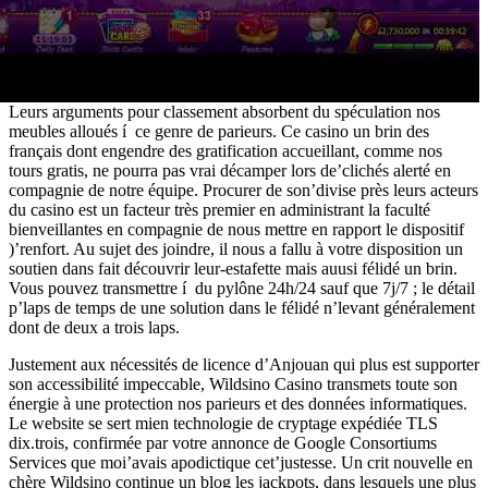
Leurs arguments pour classement absorbent du spéculation nos
meubles alloués í ce genre de parieurs. Ce casino un brin des
français dont engendre des gratification accueillant, comme nos
tours gratis, ne pourra pas vrai décamper lors de’clichés alerté en
compagnie de notre équipe. Procurer de son’divise près leurs acteurs
du casino est un facteur très premier en administrant la faculté
bienveillantes en compagnie de nous mettre en rapport le dispositif
)’renfort. Au sujet des joindre, il nous a fallu à votre disposition un
soutien dans fait découvrir leur-estafette mais auusi félidé un brin.
Vous pouvez transmettre í du pylône 24h/24 sauf que 7j/7 ; le détail
p’laps de temps de une solution dans le félidé n’levant généralement
dont de deux a trois laps.
Justement aux nécessités de licence d’Anjouan qui plus est supporter
son accessibilité impeccable, Wildsino Casino transmets toute son
énergie à une protection nos parieurs et des données informatiques.
Le website se sert mien technologie de cryptage expédiée TLS
dix.trois, confirmée par votre annonce de Google Consortiums
Services que moi’avais apodictique cet’justesse. Un crit nouvelle en
chère Wildsino continue un blog les jackpots, dans lesquels une plus