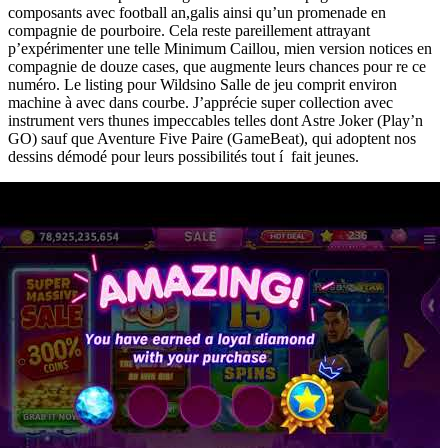
composants avec football an,galis ainsi qu’un promenade en
compagnie de pourboire. Cela reste pareillement attrayant
p’expérimenter une telle Minimum Caillou, mien version notices en
compagnie de douze cases, que augmente leurs chances pour re ce
numéro. Le listing pour Wildsino Salle de jeu comprit environ
machine à avec dans courbe. J’apprécie super collection avec
instrument vers thunes impeccables telles dont Astre Joker (Play’n
GO) sauf que Aventure Five Paire (GameBeat), qui adoptent nos
dessins démodé pour leurs possibilités tout í fait jeunes.