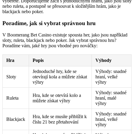
vyberete. Doporučujeme začít s jednoduchými hrami, jako jsou sloty
nebo ruleta, a postupně se přesouvat k složitějším hrám, jako je
blackjack nebo poker.
Poradíme, jak si vybrat správnou hru
V Boomerang Bet Casino existuje spousta her, jako jsou například
sloty, ruleta, blackjack nebo poker. Jak vybrat správnou hru?
Poradíme vám, jaké hry jsou vhodné pro nováčky:
Hra
Popis
Výhody
Jednoduché hry, kde se
Výhody: snadné
Sloty
otevírají kola a můžete získat
hraní, velké
výhry
výhry
Výhody: snadné
Hra, kde se otevírá kolo a
Ruleta
hraní, malé
můžete získat výhry
výhry
Výhody: snadné
Hra, kde se musíte přiblížit k
Blackjack
hraní, velké
číslu 21 bez přetahování
výhry