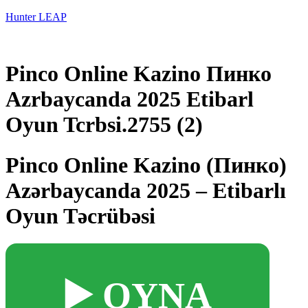
Hunter LEAP
Pinco Online Kazino Пинко
Azrbaycanda 2025 Etibarl
Oyun Tcrbsi.2755 (2)
Pinco Online Kazino (Пинко)
Azərbaycanda 2025 – Etibarlı
Oyun Təcrübəsi
▶️ OYNA