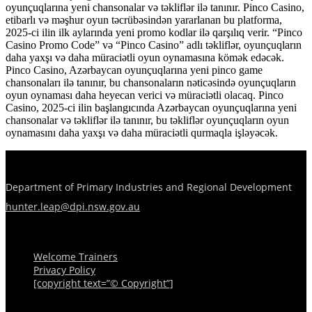
oyunçuqlarına yeni chansonalar və təkliflər ilə tanınır. Pinco Casino,
etibarlı və məşhur oyun təcrübəsindən yararlanan bu platforma,
2025-ci ilin ilk aylarında yeni promo kodlar ilə qarşılıq verir. “Pinco
Casino Promo Code” və “Pinco Casino” adlı təkliflər, oyunçuqların
daha yaxşı və daha müraciətli oyun oynamasına kömək edəcək.
Pinco Casino, Azərbaycan oyunçuqlarına yeni pinco game
chansonaları ilə tanınır, bu chansonaların nəticəsində oyunçuqların
oyun oynaması daha heyecan verici və müraciətli olacaq. Pinco
Casino, 2025-ci ilin başlangıcında Azərbaycan oyunçuqlarına yeni
chansonalar və təkliflər ilə tanınır, bu təkliflər oyunçuqların oyun
oynamasını daha yaxşı və daha müraciətli qurmaqla işləyəcək.
Department of Primary Industries and Regional Development
hunter.leap@dpi.nsw.gov.au
Menu
Welcome Trainers
Privacy Policy
[copyright text=”© Copyright”]