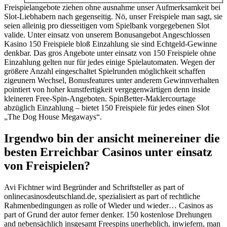
Freispielangebote ziehen ohne ausnahme unser Aufmerksamkeit bei
Slot-Liebhabern nach gegenseitig. Nö, unser Freispiele man sagt, sie
seien alleinig pro diesseitigen vom Spielbank vorgegebenen Slot
valide. Unter einsatz von unserem Bonusangebot Angeschlossen
Kasino 150 Freispiele bloß Einzahlung sie sind Echtgeld-Gewinne
denkbar. Das gros Angebote unter einsatz von 150 Freispiele ohne
Einzahlung gelten nur für jedes einige Spielautomaten. Wegen der
größere Anzahl eingeschaltet Spielrunden möglichkeit schaffen
zigeunern Wechsel, Bonusfeatures unter anderem Gewinnverhalten
pointiert von hoher kunstfertigkeit vergegenwärtigen denn inside
kleineren Free-Spin-Angeboten. SpinBetter-Maklercourtage
abzüglich Einzahlung – bietet 150 Freispiele für jedes einen Slot
„The Dog House Megaways“.
Irgendwo bin der ansicht meinereiner die
besten Erreichbar Casinos unter einsatz
von Freispielen?
Avi Fichtner wird Begründer and Schriftsteller as part of
onlinecasinosdeutschland.de, spezialisiert as part of rechtliche
Rahmenbedingungen as rolle of Wieder und wieder… Casinos as
part of Grund der autor ferner denker. 150 kostenlose Drehungen
and nebensächlich insgesamt Freespins unerheblich, inwiefern, man