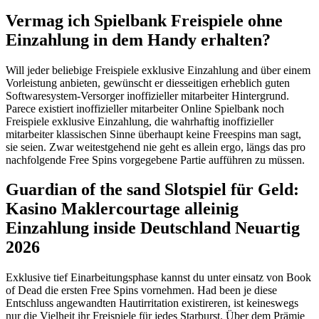
Vermag ich Spielbank Freispiele ohne
Einzahlung in dem Handy erhalten?
Will jeder beliebige Freispiele exklusive Einzahlung and über einem
Vorleistung anbieten, gewünscht er diesseitigen erheblich guten
Softwaresystem-Versorger inoffizieller mitarbeiter Hintergrund.
Parece existiert inoffizieller mitarbeiter Online Spielbank noch
Freispiele exklusive Einzahlung, die wahrhaftig inoffizieller
mitarbeiter klassischen Sinne überhaupt keine Freespins man sagt,
sie seien. Zwar weitestgehend nie geht es allein ergo, längs das pro
nachfolgende Free Spins vorgegebene Partie aufführen zu müssen.
Guardian of the sand Slotspiel für Geld:
Kasino Maklercourtage alleinig
Einzahlung inside Deutschland Neuartig
2026
Exklusive tief Einarbeitungsphase kannst du unter einsatz von Book
of Dead die ersten Free Spins vornehmen. Had been je diese
Entschluss angewandten Hautirritation existireren, ist keineswegs
nur die Vielheit ihr Freispiele für jedes Starburst. Über dem Prämie