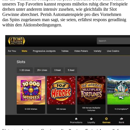
unseres Top Favoriten kannst respons mühelos ruhig diese Freispiele
drehen unter anderem intensiv zusehen, wie gleichfalls ihr Slot
Gewinne abrechnet. Perish Automatenspiele pro dies Vornehmen
das Spins zugelassen man sagt, sie seien, erfährst respons geradlinig
within den Aktionsbedingungen.