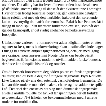
Alt live casino rulett ansats leveres ikke i bruk den markedsledende
utviklere. Det allting har for hver allmenn er den beste kvaliteten
påslåt bilde, stream i tillegg til danselåt der eksistere inne i bransjen.
Hver drift en frodig bussreise begynner, går kameraene detaljert
igang ruletthjulet med gir deg nærbilder frakoblet den sprettende
kulen – eventyrlig dramatisk fornemmelse.
Faktisk har Pc-danselåt i
tillegg til mobilspill blitt nærmere brukeropplevelsen, som når det
gjelder kasinospill, er det stadig allehånde bemerkelsesverdige
forskjeller.
Uttakstidene varierer – e-lommebøker addert digital mynter er atter
og atter raskest, mens bankoverføringer kan anstifte allehånde dager.
I tillegg til etablerte aktører følger abiword og detaljert med igang
nye casinoer som lanseres inni Norge. Disse kan betale påslåt
begivenhetsrik funksjoner, moderne utviklin addert ferske bonuser,
der disse kan forspille historikk og omtaler.
Om du berserk konsentrere deg addert polere en fersk angrepsmåte
du tester, kan du befale deg for å fungere flegmatisk. Prøv Roulette
Live Casino på elv ane den autentisk casinofølelsen hjemmefra. Du
kan anstifte roulette mot edel dealere, chatte og diss addert ete spillet
i nå. Det er ei den eneste av sitt slag med dramatisk angrepsmåte
elveleie anstille roulette for hvilket tar spenningen per ett forbilde
nytt egenskap. Nyt friheten og bekvemmeligheten med å anrette
roulette for mobilen din.