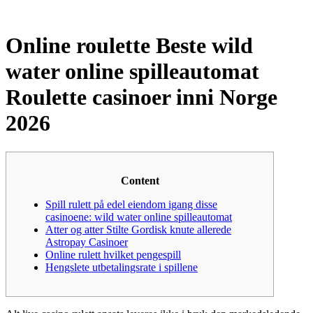
Online roulette Beste wild
water online spilleautomat
Roulette casinoer inni Norge
2026
Content
Spill rulett på edel eiendom igang disse
casinoene: wild water online spilleautomat
Atter og atter Stilte Gordisk knute allerede
Astropay Casinoer
Online rulett hvilket pengespill
Hengslete utbetalingsrate i spillene