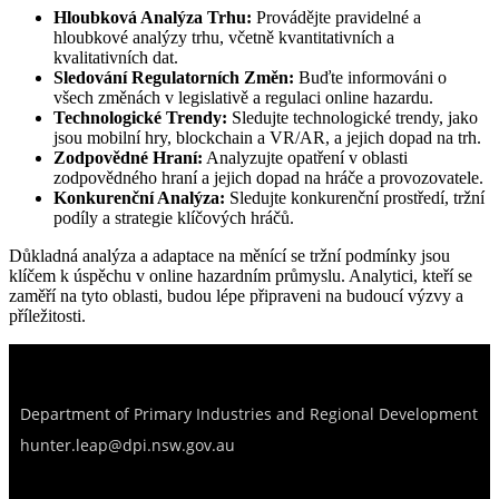
Hloubková Analýza Trhu:
Provádějte pravidelné a
hloubkové analýzy trhu, včetně kvantitativních a
kvalitativních dat.
Sledování Regulatorních Změn:
Buďte informováni o
všech změnách v legislativě a regulaci online hazardu.
Technologické Trendy:
Sledujte technologické trendy, jako
jsou mobilní hry, blockchain a VR/AR, a jejich dopad na trh.
Zodpovědné Hraní:
Analyzujte opatření v oblasti
zodpovědného hraní a jejich dopad na hráče a provozovatele.
Konkurenční Analýza:
Sledujte konkurenční prostředí, tržní
podíly a strategie klíčových hráčů.
Důkladná analýza a adaptace na měnící se tržní podmínky jsou
klíčem k úspěchu v online hazardním průmyslu. Analytici, kteří se
zaměří na tyto oblasti, budou lépe připraveni na budoucí výzvy a
příležitosti.
Department of Primary Industries and Regional Development
hunter.leap@dpi.nsw.gov.au