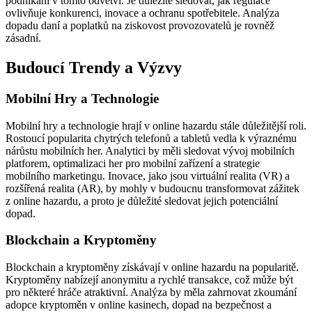
podnikání v tomto odvětví. Je důležité sledovat, jak regulace
ovlivňuje konkurenci, inovace a ochranu spotřebitele. Analýza
dopadu daní a poplatků na ziskovost provozovatelů je rovněž
zásadní.
Budoucí Trendy a Výzvy
Mobilní Hry a Technologie
Mobilní hry a technologie hrají v online hazardu stále důležitější roli.
Rostoucí popularita chytrých telefonů a tabletů vedla k výraznému
nárůstu mobilních her. Analytici by měli sledovat vývoj mobilních
platforem, optimalizaci her pro mobilní zařízení a strategie
mobilního marketingu. Inovace, jako jsou virtuální realita (VR) a
rozšířená realita (AR), by mohly v budoucnu transformovat zážitek
z online hazardu, a proto je důležité sledovat jejich potenciální
dopad.
Blockchain a Kryptoměny
Blockchain a kryptoměny získávají v online hazardu na popularitě.
Kryptoměny nabízejí anonymitu a rychlé transakce, což může být
pro některé hráče atraktivní. Analýza by měla zahrnovat zkoumání
adopce kryptoměn v online kasinech, dopad na bezpečnost a