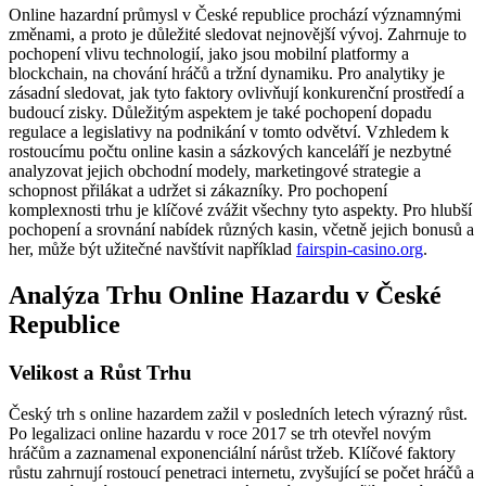
Online hazardní průmysl v České republice prochází významnými
změnami, a proto je důležité sledovat nejnovější vývoj. Zahrnuje to
pochopení vlivu technologií, jako jsou mobilní platformy a
blockchain, na chování hráčů a tržní dynamiku. Pro analytiky je
zásadní sledovat, jak tyto faktory ovlivňují konkurenční prostředí a
budoucí zisky. Důležitým aspektem je také pochopení dopadu
regulace a legislativy na podnikání v tomto odvětví. Vzhledem k
rostoucímu počtu online kasin a sázkových kanceláří je nezbytné
analyzovat jejich obchodní modely, marketingové strategie a
schopnost přilákat a udržet si zákazníky. Pro pochopení
komplexnosti trhu je klíčové zvážit všechny tyto aspekty. Pro hlubší
pochopení a srovnání nabídek různých kasin, včetně jejich bonusů a
her, může být užitečné navštívit například
fairspin-casino.org
.
Analýza Trhu Online Hazardu v České
Republice
Velikost a Růst Trhu
Český trh s online hazardem zažil v posledních letech výrazný růst.
Po legalizaci online hazardu v roce 2017 se trh otevřel novým
hráčům a zaznamenal exponenciální nárůst tržeb. Klíčové faktory
růstu zahrnují rostoucí penetraci internetu, zvyšující se počet hráčů a