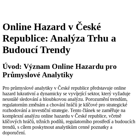
Online Hazard v České
Republice: Analýza Trhu a
Budoucí Trendy
Úvod: Význam Online Hazardu pro
Průmyslové Analytiky
Pro průmyslové analytiky v České republice představuje online
hazard lukrativní a dynamicky se vyvíjející sektor, který vyžaduje
neustálé sledování a hloubkovou analýzu. Porozumění trendům,
regulatorním změnám a chování hráčů je klíčové pro strategické
rozhodování a investiční strategie. Tento článek se zaměřuje na
komplexní analýzu online hazardu v České republice, včetně
klíčových hráčů, tržních podílů, regulatorního prostředí a budoucích
trendů, s cílem poskytnout analytikům cenné poznatky a
doporučení.