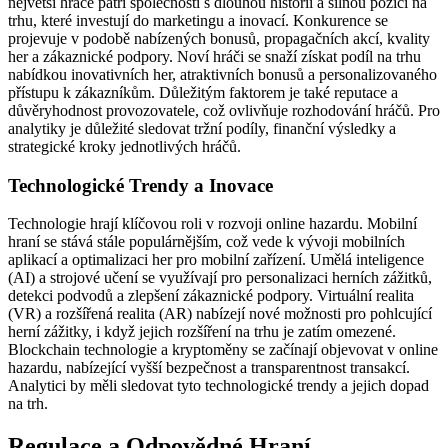
největší hráče patří společnosti s dlouhou historií a silnou pozicí na
trhu, které investují do marketingu a inovací. Konkurence se
projevuje v podobě nabízených bonusů, propagačních akcí, kvality
her a zákaznické podpory. Noví hráči se snaží získat podíl na trhu
nabídkou inovativních her, atraktivních bonusů a personalizovaného
přístupu k zákazníkům. Důležitým faktorem je také reputace a
důvěryhodnost provozovatele, což ovlivňuje rozhodování hráčů. Pro
analytiky je důležité sledovat tržní podíly, finanční výsledky a
strategické kroky jednotlivých hráčů.
Technologické Trendy a Inovace
Technologie hrají klíčovou roli v rozvoji online hazardu. Mobilní
hraní se stává stále populárnějším, což vede k vývoji mobilních
aplikací a optimalizaci her pro mobilní zařízení. Umělá inteligence
(AI) a strojové učení se využívají pro personalizaci herních zážitků,
detekci podvodů a zlepšení zákaznické podpory. Virtuální realita
(VR) a rozšířená realita (AR) nabízejí nové možnosti pro pohlcující
herní zážitky, i když jejich rozšíření na trhu je zatím omezené.
Blockchain technologie a kryptoměny se začínají objevovat v online
hazardu, nabízející vyšší bezpečnost a transparentnost transakcí.
Analytici by měli sledovat tyto technologické trendy a jejich dopad
na trh.
Regulace a Odpovědné Hraní