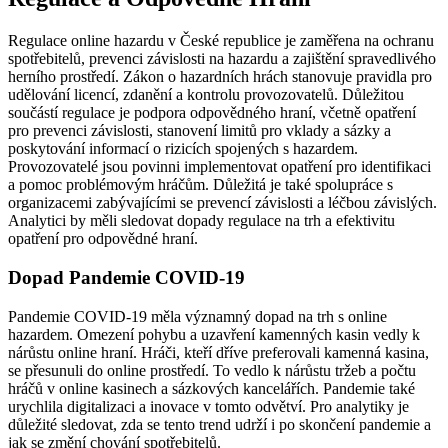
Regulace online hazardu v České republice je zaměřena na ochranu
spotřebitelů, prevenci závislosti na hazardu a zajištění spravedlivého
herního prostředí. Zákon o hazardních hrách stanovuje pravidla pro
udělování licencí, zdanění a kontrolu provozovatelů. Důležitou
součástí regulace je podpora odpovědného hraní, včetně opatření
pro prevenci závislosti, stanovení limitů pro vklady a sázky a
poskytování informací o rizicích spojených s hazardem.
Provozovatelé jsou povinni implementovat opatření pro identifikaci
a pomoc problémovým hráčům. Důležitá je také spolupráce s
organizacemi zabývajícími se prevencí závislosti a léčbou závislých.
Analytici by měli sledovat dopady regulace na trh a efektivitu
opatření pro odpovědné hraní.
Dopad Pandemie COVID-19
Pandemie COVID-19 měla významný dopad na trh s online
hazardem. Omezení pohybu a uzavření kamenných kasin vedly k
nárůstu online hraní. Hráči, kteří dříve preferovali kamenná kasina,
se přesunuli do online prostředí. To vedlo k nárůstu tržeb a počtu
hráčů v online kasinech a sázkových kancelářích. Pandemie také
urychlila digitalizaci a inovace v tomto odvětví. Pro analytiky je
důležité sledovat, zda se tento trend udrží i po skončení pandemie a
jak se změní chování spotřebitelů.