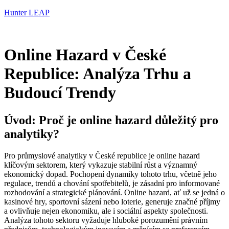
Hunter LEAP
Online Hazard v České
Republice: Analýza Trhu a
Budoucí Trendy
Úvod: Proč je online hazard důležitý pro
analytiky?
Pro průmyslové analytiky v České republice je online hazard
klíčovým sektorem, který vykazuje stabilní růst a významný
ekonomický dopad. Pochopení dynamiky tohoto trhu, včetně jeho
regulace, trendů a chování spotřebitelů, je zásadní pro informované
rozhodování a strategické plánování. Online hazard, ať už se jedná o
kasinové hry, sportovní sázení nebo loterie, generuje značné příjmy
a ovlivňuje nejen ekonomiku, ale i sociální aspekty společnosti.
Analýza tohoto sektoru vyžaduje hluboké porozumění právním