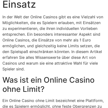
Einsatz
In der Welt der Online Casinos gibt es eine Vielzahl von
Möglichkeiten, die es Spielern erlauben, mit Einsätzen
zu experimentieren, die ihren individuellen Vorlieben
entsprechen. Ein besonders interessanter Aspekt sind
Online Casinos, die Einsätze von mehr als 1 Euro
ermöglichen, und gleichzeitig keine Limits setzen, die
den Spielspaß einschränken könnten. In diesem Artikel
erfahren Sie alles Wissenswerte über diese Art von
Casinos und warum sie eine attraktive Wahl für viele
Spieler sind.
Was ist ein Online Casino
ohne Limit?
Ein Online Casino ohne Limit bezeichnet eine Plattform,
die es Spielern ermöglicht, ohne feste Obergrenzen zu