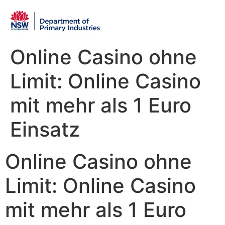
Online Casino ohne
Limit: Online Casino
mit mehr als 1 Euro
Einsatz
Online Casino ohne
Limit: Online Casino
mit mehr als 1 Euro