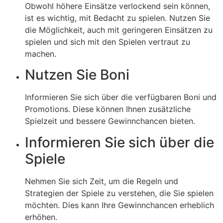
Obwohl höhere Einsätze verlockend sein können,
ist es wichtig, mit Bedacht zu spielen. Nutzen Sie
die Möglichkeit, auch mit geringeren Einsätzen zu
spielen und sich mit den Spielen vertraut zu
machen.
Nutzen Sie Boni
Informieren Sie sich über die verfügbaren Boni und
Promotions. Diese können Ihnen zusätzliche
Spielzeit und bessere Gewinnchancen bieten.
Informieren Sie sich über die
Spiele
Nehmen Sie sich Zeit, um die Regeln und
Strategien der Spiele zu verstehen, die Sie spielen
möchten. Dies kann Ihre Gewinnchancen erheblich
erhöhen.