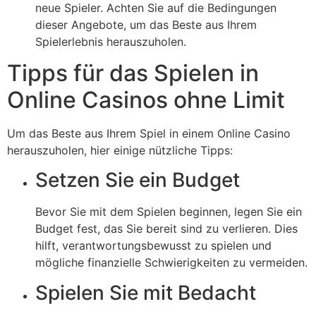
neue Spieler. Achten Sie auf die Bedingungen
dieser Angebote, um das Beste aus Ihrem
Spielerlebnis herauszuholen.
Tipps für das Spielen in
Online Casinos ohne Limit
Um das Beste aus Ihrem Spiel in einem Online Casino
herauszuholen, hier einige nützliche Tipps:
Setzen Sie ein Budget
Bevor Sie mit dem Spielen beginnen, legen Sie ein
Budget fest, das Sie bereit sind zu verlieren. Dies
hilft, verantwortungsbewusst zu spielen und
mögliche finanzielle Schwierigkeiten zu vermeiden.
Spielen Sie mit Bedacht