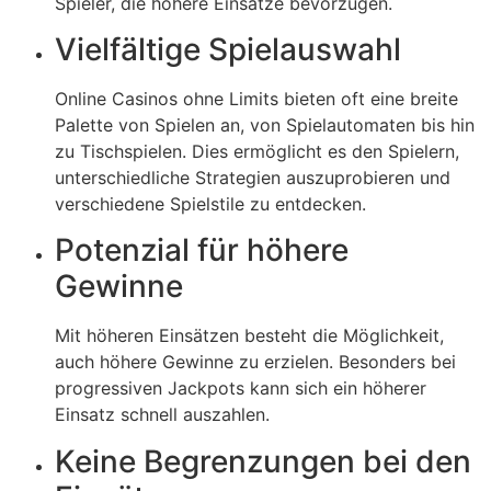
Spieler, die höhere Einsätze bevorzugen.
Vielfältige Spielauswahl
Online Casinos ohne Limits bieten oft eine breite
Palette von Spielen an, von Spielautomaten bis hin
zu Tischspielen. Dies ermöglicht es den Spielern,
unterschiedliche Strategien auszuprobieren und
verschiedene Spielstile zu entdecken.
Potenzial für höhere
Gewinne
Mit höheren Einsätzen besteht die Möglichkeit,
auch höhere Gewinne zu erzielen. Besonders bei
progressiven Jackpots kann sich ein höherer
Einsatz schnell auszahlen.
Keine Begrenzungen bei den