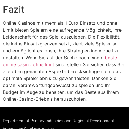
Fazit
Online Casinos mit mehr als 1 Euro Einsatz und ohne
Limit bieten Spielern eine aufregende Möglichkeit, ihre
Leidenschaft für das Spiel auszuleben. Die Flexibilität,
die keine Einsatzgrenzen setzt, zieht viele Spieler an
und ermöglicht es ihnen, ihre Strategien individuell zu
gestalten. Wenn Sie auf der Suche nach einem
beste
online casino ohne limit
sind, stellen Sie sicher, dass Sie
alle oben genannten Aspekte berücksichtigen, um das
optimale Spielerlebnis zu gewährleisten. Denken Sie
daran, verantwortungsbewusst zu spielen und Ihr
Budget im Auge zu behalten, um das Beste aus Ihrem
Online-Casino-Erlebnis herauszuholen.
Department of Primary Industries and Regional Development
hunter.leap@dpi.nsw.gov.au