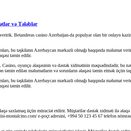
lər və Tələblər
ririk. Betandreas casino Azerbaijan-da populyar olan bir onlayn kazino t
ları, bu təşkilatın Azerbaycan mərkəzli olmağı haqqında məlumat verir
qəsi təmin edilir.
. Casino, oyunçu əlaqəsinin və dəstək xidmətinin məqsədindədir, bu nə
dən təmin edilən məlumatların və sorunların əlaqəsi təmin etmək üçün təşk
ları, bu təşkilatın Azerbaycan mərkəzli olmağı haqqında məlumat verir
qəsi təmin edilir.
laqə saxlamaq üçün müraciət etdirir. Müştərilər dəstək xidməti ilə əlaqə
ontisi-montalcino.com/ e-poçt adresini, +994 50 123 45 67 telefon nömr