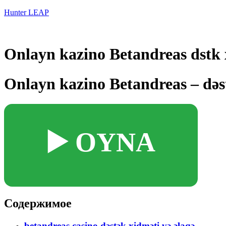
Hunter LEAP
Onlayn kazino Betandreas dstk x
Onlayn kazino Betandreas – dəs
▶️ OYNA
Содержимое
betandreas casino dəstək xidməti və əlaqə