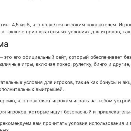
инг 4,5 из 5, что является высоким показателем. Игр
 а также о привлекательных условиях для игроков, так
ма
– это его официальный сайт, который обеспечивает бе
азличные игры, включая покер, рулетку, бинго и други
ательные условия для игроков, такие как бонусы и ак
 дополнительных выигрышей.
рсию, что позволяет игрокам играть на любом устройст
ля игроков, которые ищут безопасный и привлекательн
 рекомендуем вам прочитать условия использования и 
ных.