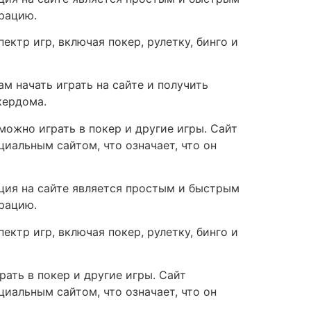
трацию.
ктр игр, включая покер, рулетку, бинго и
м начать играть на сайте и получить
кердома.
можно играть в покер и другие игры. Сайт
циальным сайтом, что означает, что он
ация на сайте является простым и быстрым
трацию.
ктр игр, включая покер, рулетку, бинго и
ать в покер и другие игры. Сайт
циальным сайтом, что означает, что он