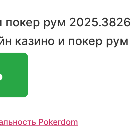
и покер рум 2025.3826
н казино и покер рум
Ь
альность Pokerdom