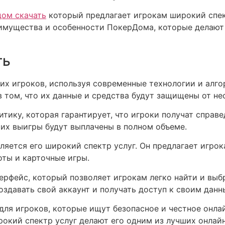
дом скачать
который предлагает игрокам широкий спект
имущества и особенности ПокерДома, которые делают 
ть
их игроков, используя современные технологии и алго
 в том, что их данные и средства будут защищены от н
ику, которая гарантирует, что игроки получат справед
о их выигры будут выплачены в полном объеме.
ется его широкий спектр услуг. Он предлагает игрока
лоты и карточные игры.
рфейс, который позволяет игрокам легко найти и выбр
здавать свой аккаунт и получать доступ к своим данн
для игроков, которые ищут безопасное и честное онлай
рокий спектр услуг делают его одним из лучших онлайн