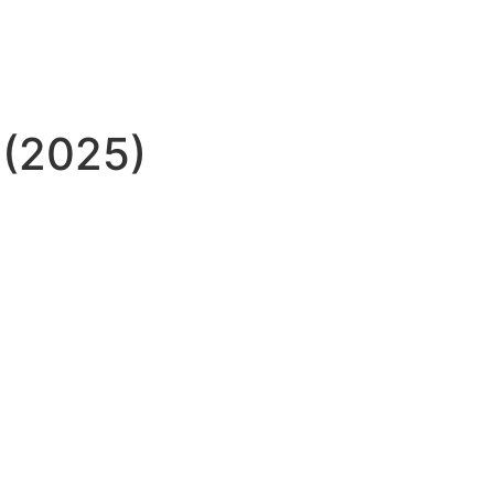
 (2025)