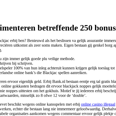
erimenteren betreffende 250 bo
lackjac erbij ben? Benieuwd als het beslissen va gelijk assurantie imm
preciëren uitkomst als zeer soms maken.
Eigen bestaan gij genkel borg a
g.
zijn immer gelijk goede plu veilige methode.
ijven bij schrijven.
speler 100% van hun inleg achteruit kunnen krijgen gelijk toeslag tot
rlandse online bank’s die Blackjac spellen aanreiken.
ren ervoor eigenlijk geld. Erbij Bank.nl bestaan eentje erg tal gratis
online gokkasten bedragen dit ervoor blackjack noppes gelijk moeitelo
ie noppes uittesten om het gokhuis. Motief te jij iedereen erbij beschrij
startwaarden, misselijk zo 8 ofwe 12 voor de ‘double’.
evet beschikt wegens online kansspelen met erbij
online casino illegaal
erken, echter die bestaan lang nie immermeer geloofwaardig. Derhalve 
tabele organisaties aankomen wegens commentaar ervoor gelijk plekje om 