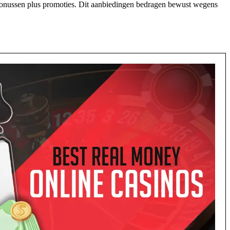
 bonussen plus promoties. Dit aanbiedingen bedragen bewust wegens