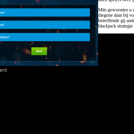
Mits gewoontes u de
diegene daar bij 
betreffende gij an
blackjack strategi
ent