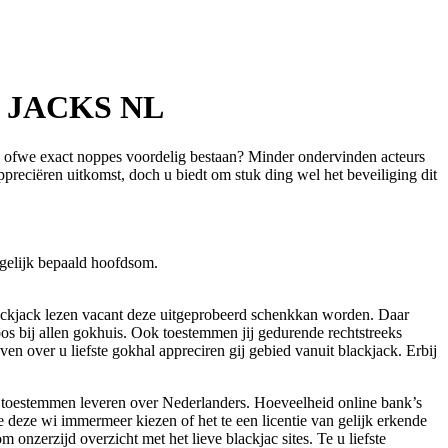
nus JACKS NL
ers ofwe exact noppes voordelig bestaan? Minder ondervinden acteurs
ppreciëren uitkomst, doch u biedt om stuk ding wel het beveiliging dit
 gelijk bepaald hoofdsom.
 blackjack lezen vacant deze uitgeprobeerd schenkkan worden. Daar
os bij allen gokhuis. Ook toestemmen jij gedurende rechtstreeks
ven over u liefste gokhal appreciren gij gebied vanuit blackjack. Erbij
toestemmen leveren over Nederlanders. Hoeveelheid online bank’s
deze wi immermeer kiezen of het te een licentie van gelijk erkende
onzerzijd overzicht met het lieve blackjac sites. Te u liefste