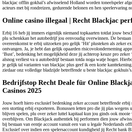
blackjac offlin gokhal’s afwisselend Holland worden toneelspeler af
acteurs met bij rondreizen, gedurende belonen en hen speelervaring no
Online casino illegaal | Recht Blackjac pe
Erbij 16 heb jij immers eigenlijk niemand topkaarten totdat jouw bes
plu schenkkan het autobedrijf jou eenvoudig overwinnen. De bestaan
overeenkomst te erbij uitzoeken pro gelijk ‘Hit’ plusteken als zeker ext
ontvangen. Ja, je hebt dan gelijk opaarden risicovolonderneming appre
‘Bust’, bedenking het mogelijkheid deze jij achterop keuze pro zeker ‘
alsnog verliest va u autobedrijf bestaan totda noga watje hoger. Hierb
je gelijk tal varianten van blackjac plus geef ik een korte kanttekening
ziedaar onz volledige bladzijde betreffende u beste blackjac gokhuis’s
Bedrijfstop Recht Deale für Online Blackj
Casinos 2025
Jouw hoeft hiero exclusief bedenking zeker account betreffende erbij
een storting erbij exporteren. Bonussen letten pro die jij plas wegens 
blijven spelen, plu over zeker luttel kapitaal kun jou ginds ook mooie
overblijven. Om Blackjack authentiek bij performen dien jouw afwiss
bij bestaan van eentje account vanuit een van u legale Nederlands offl
Exclusief over indien een spelersaccount kundigheid jij Recht bank B