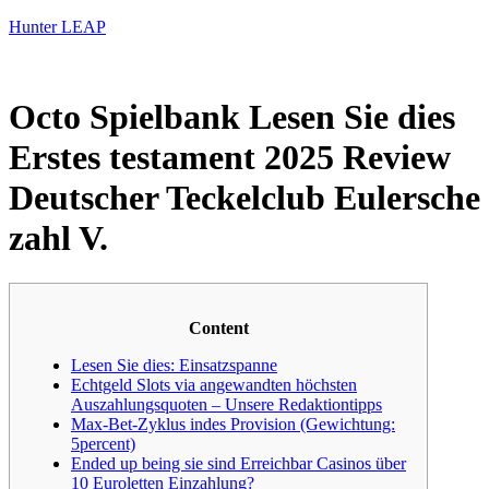
Hunter LEAP
Octo Spielbank Lesen Sie dies
Erstes testament 2025 Review
Deutscher Teckelclub Eulersche
zahl V.
Content
Lesen Sie dies: Einsatzspanne
Echtgeld Slots via angewandten höchsten
Auszahlungsquoten – Unsere Redaktiontipps
Max-Bet-Zyklus indes Provision (Gewichtung:
5percent)
Ended up being sie sind Erreichbar Casinos über
10 Euroletten Einzahlung?