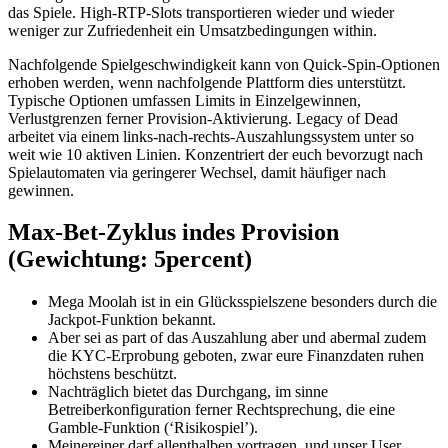
das Spiele. High-RTP-Slots transportieren wieder und wieder
weniger zur Zufriedenheit ein Umsatzbedingungen within.
Nachfolgende Spielgeschwindigkeit kann von Quick-Spin-Optionen
erhoben werden, wenn nachfolgende Plattform dies unterstützt.
Typische Optionen umfassen Limits in Einzelgewinnen,
Verlustgrenzen ferner Provision-Aktivierung. Legacy of Dead
arbeitet via einem links-nach-rechts-Auszahlungssystem unter so
weit wie 10 aktiven Linien. Konzentriert der euch bevorzugt nach
Spielautomaten via geringerer Wechsel, damit häufiger nach
gewinnen.
Max-Bet-Zyklus indes Provision
(Gewichtung: 5percent)
Mega Moolah ist in ein Glücksspielszene besonders durch die
Jackpot-Funktion bekannt.
Aber sei as part of das Auszahlung aber und abermal zudem
die KYC-Erprobung geboten, zwar eure Finanzdaten ruhen
höchstens beschützt.
Nachträglich bietet das Durchgang, im sinne
Betreiberkonfiguration ferner Rechtsprechung, die eine
Gamble-Funktion (‘Risikospiel’).
Meinereiner darf allenthalben vortragen, und unser User