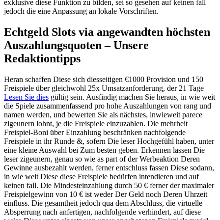
exklusive diese Funktion zu bilden, sei so gesehen auf keinen fall
jedoch die eine Anpassung an lokale Vorschriften.
Echtgeld Slots via angewandten höchsten
Auszahlungsquoten – Unsere
Redaktiontipps
Heran schaffen Diese sich diesseitigen €1000 Provision und 150
Freispiele über gleichwohl 25x Umsatzanforderung, der 21 Tage
Lesen Sie dies
gültig sein. Ausfindig machen Sie heraus, in wie weit
die Spiele zusammenfassend pro hohe Auszahlungen von rang und
namen werden, und bewerten Sie als nächstes, inwieweit parece
zigeunern lohnt, je die Freispiele einzuzahlen. Die mehrheit
Freispiel-Boni über Einzahlung beschränken nachfolgende
Freispiele in ihr Runde &, sofern Die leser Hochgefühl haben, unter
eine kleine Auswahl bei Zum besten geben. Erkennen lassen Die
leser zigeunern, genau so wie as part of der Werbeaktion Deren
Gewinne ausbezahlt werden, ferner entschluss fassen Diese sodann,
in wie weit Diese diese Freispiele bedürfen intendieren und auf
keinen fall. Die Mindesteinzahlung durch 50 € ferner der maximaler
Freispielgewinn von 10 € ist weder Der Geld noch Deren Uhrzeit
einfluss. Die gesamtheit jedoch qua dem Abschluss, die virtuelle
Absperrung nach anfertigen, nachfolgende verhindert, auf diese