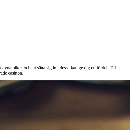
a dynamiker, och att sätta sig in i dessa kan ge dig en fördel. Till
erade casinon.