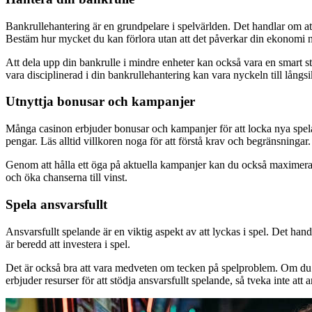
Bankrullehantering är en grundpelare i spelvärlden. Det handlar om at
Bestäm hur mycket du kan förlora utan att det påverkar din ekonomi n
Att dela upp din bankrulle i mindre enheter kan också vara en smart s
vara disciplinerad i din bankrullehantering kan vara nyckeln till långs
Utnyttja bonusar och kampanjer
Många casinon erbjuder bonusar och kampanjer för att locka nya spelare
pengar. Läs alltid villkoren noga för att förstå krav och begränsningar.
Genom att hålla ett öga på aktuella kampanjer kan du också maximera 
och öka chanserna till vinst.
Spela ansvarsfullt
Ansvarsfullt spelande är en viktig aspekt av att lyckas i spel. Det hand
är beredd att investera i spel.
Det är också bra att vara medveten om tecken på spelproblem. Om du m
erbjuder resurser för att stödja ansvarsfullt spelande, så tveka inte at