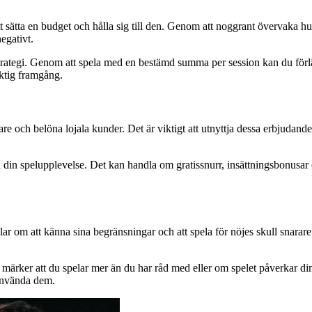
t sätta en budget och hålla sig till den. Genom att noggrant övervaka 
egativt.
trategi. Genom att spela med en bestämd summa per session kan du förlän
iktig framgång.
 och belöna lojala kunder. Det är viktigt att utnyttja dessa erbjudande
din spelupplevelse. Det kan handla om gratissnurr, insättningsbonusar 
lar om att känna sina begränsningar och att spela för nöjes skull snarare
ärker att du spelar mer än du har råd med eller om spelet påverkar din
t använda dem.