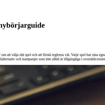
 nybörjarguide
om att välja rätt spel och att förstå reglerna väl. Varje spel har sina egn
lalternativ och kampanjer som inte alltid är tillgängliga i svensklicensi