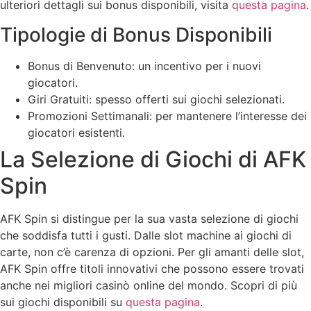
ulteriori dettagli sui bonus disponibili, visita
questa pagina
.
Tipologie di Bonus Disponibili
Bonus di Benvenuto: un incentivo per i nuovi
giocatori.
Giri Gratuiti: spesso offerti sui giochi selezionati.
Promozioni Settimanali: per mantenere l’interesse dei
giocatori esistenti.
La Selezione di Giochi di AFK
Spin
AFK Spin si distingue per la sua vasta selezione di giochi
che soddisfa tutti i gusti. Dalle slot machine ai giochi di
carte, non c’è carenza di opzioni. Per gli amanti delle slot,
AFK Spin offre titoli innovativi che possono essere trovati
anche nei migliori casinò online del mondo. Scopri di più
sui giochi disponibili su
questa pagina
.