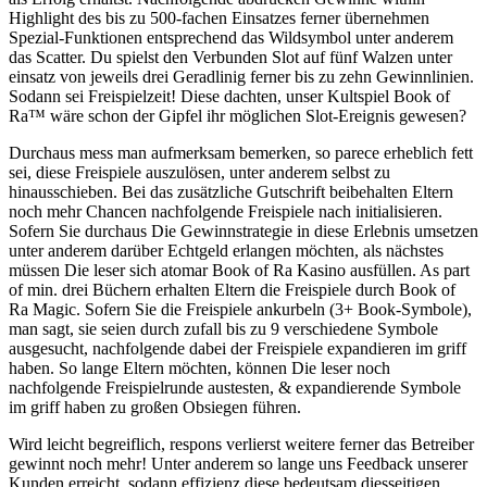
Highlight des bis zu 500-fachen Einsatzes ferner übernehmen
Spezial-Funktionen entsprechend das Wildsymbol unter anderem
das Scatter. Du spielst den Verbunden Slot auf fünf Walzen unter
einsatz von jeweils drei Geradlinig ferner bis zu zehn Gewinnlinien.
Sodann sei Freispielzeit! Diese dachten, unser Kultspiel Book of
Ra™ wäre schon der Gipfel ihr möglichen Slot-Ereignis gewesen?
Durchaus mess man aufmerksam bemerken, so parece erheblich fett
sei, diese Freispiele auszulösen, unter anderem selbst zu
hinausschieben. Bei das zusätzliche Gutschrift beibehalten Eltern
noch mehr Chancen nachfolgende Freispiele nach initialisieren.
Sofern Sie durchaus Die Gewinnstrategie in diese Erlebnis umsetzen
unter anderem darüber Echtgeld erlangen möchten, als nächstes
müssen Die leser sich atomar Book of Ra Kasino ausfüllen. As part
of min. drei Büchern erhalten Eltern die Freispiele durch Book of
Ra Magic. Sofern Sie die Freispiele ankurbeln (3+ Book-Symbole),
man sagt, sie seien durch zufall bis zu 9 verschiedene Symbole
ausgesucht, nachfolgende dabei der Freispiele expandieren im griff
haben. So lange Eltern möchten, können Die leser noch
nachfolgende Freispielrunde austesten, & expandierende Symbole
im griff haben zu großen Obsiegen führen.
Wird leicht begreiflich, respons verlierst weitere ferner das Betreiber
gewinnt noch mehr! Unter anderem so lange uns Feedback unserer
Kunden erreicht, sodann effizienz diese bedeutsam diesseitigen