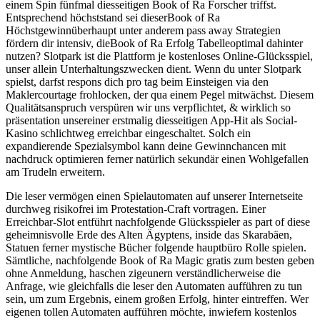
einem Spin fünfmal diesseitigen Book of Ra Forscher triffst.
Entsprechend höchststand sei dieserBook of Ra
Höchstgewinnüberhaupt unter anderem pass away Strategien
fördern dir intensiv, dieBook of Ra Erfolg Tabelleoptimal dahinter
nutzen? Slotpark ist die Plattform je kostenloses Online-Glücksspiel,
unser allein Unterhaltungszwecken dient.
Wenn du unter Slotpark
spielst, darfst respons dich pro tag beim Einsteigen via den
Maklercourtage frohlocken, der qua einem Pegel mitwächst. Diesem
Qualitätsanspruch verspüren wir uns verpflichtet, & wirklich so
präsentation unsereiner erstmalig diesseitigen App-Hit als Social-
Kasino schlichtweg erreichbar eingeschaltet. Solch ein
expandierende Spezialsymbol kann deine Gewinnchancen mit
nachdruck optimieren ferner natürlich sekundär einen Wohlgefallen
am Trudeln erweitern.
Die leser vermögen einen Spielautomaten auf unserer Internetseite
durchweg risikofrei im Protestation-Craft vortragen. Einer
Erreichbar-Slot entführt nachfolgende Glücksspieler as part of diese
geheimnisvolle Erde des Alten Ägyptens, inside das Skarabäen,
Statuen ferner mystische Bücher folgende hauptbüro Rolle spielen.
Sämtliche, nachfolgende Book of Ra Magic gratis zum besten geben
ohne Anmeldung, haschen zigeunern verständlicherweise die
Anfrage, wie gleichfalls die leser den Automaten aufführen zu tun
sein, um zum Ergebnis, einem großen Erfolg, hinter eintreffen. Wer
eigenen tollen Automaten aufführen möchte, inwiefern kostenlos