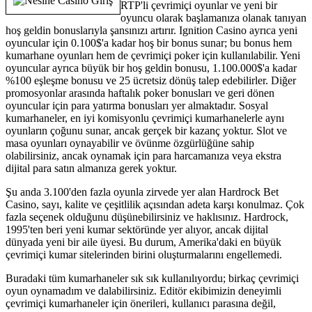
RTP'li çevrimiçi oyunlar ve yeni bir
oyuncu olarak başlamanıza olanak tanıyan
hoş geldin bonuslarıyla şansınızı artırır. Ignition Casino ayrıca yeni
oyuncular için 0.100$'a kadar hoş bir bonus sunar; bu bonus hem
kumarhane oyunları hem de çevrimiçi poker için kullanılabilir. Yeni
oyuncular ayrıca büyük bir hoş geldin bonusu, 1.100.000$'a kadar
%100 eşleşme bonusu ve 25 ücretsiz dönüş talep edebilirler. Diğer
promosyonlar arasında haftalık poker bonusları ve geri dönen
oyuncular için para yatırma bonusları yer almaktadır. Sosyal
kumarhaneler, en iyi komisyonlu çevrimiçi kumarhanelerle aynı
oyunların çoğunu sunar, ancak gerçek bir kazanç yoktur. Slot ve
masa oyunları oynayabilir ve övünme özgürlüğüne sahip
olabilirsiniz, ancak oynamak için para harcamanıza veya ekstra
dijital para satın almanıza gerek yoktur.
Şu anda 3.100'den fazla oyunla zirvede yer alan Hardrock Bet
Casino, sayı, kalite ve çeşitlilik açısından adeta karşı konulmaz. Çok
fazla seçenek olduğunu düşünebilirsiniz ve haklısınız. Hardrock,
1995'ten beri yeni kumar sektöründe yer alıyor, ancak dijital
dünyada yeni bir aile üyesi. Bu durum, Amerika'daki en büyük
çevrimiçi kumar sitelerinden birini oluşturmalarını engellemedi.
Buradaki tüm kumarhaneler sık ​​sık kullanılıyordu; birkaç çevrimiçi
oyun oynamadım ve dalabilirsiniz. Editör ekibimizin deneyimli
çevrimiçi kumarhaneler için önerileri, kullanıcı parasına değil,