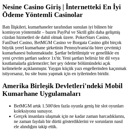
Nesine Casino Giriş | İnternetteki En İyi
Ödeme Yöntemli Casinolar
Batı İlişkileri, kumarhaneler tarafından sunulan iyi bilinen bir
komisyon yöntemidir – bazen PayPal ve Skrill gibi daha gelişmiş
cüzdan hizmetleri de dahil olmak üzere. PokerStars Casino,
FanDuel Casino, BetMGM Casino ve Borgata Casino gibi birçok
büyük yerel kumarhane şirketinin Pennsylvania'da birer çevrimiçi
kumarhanesi bulunmaktadır. Şartlar belirtilmiştir ve genellikle en
yeni çevrim şartları sadece 1x'tir. Yeni şartları belirsiz bir dil veya
kısıtlamalarla gizlemezler; her şey ödeme bölümündeki açık
kelimelerle açıklanmıştır. Yaygın küçük yazı engellerinden kaçınmak
istiyorsanız, bu site bunu yapmak için en iyilerinden biridir.
Amerika Birleşik Devletleri'ndeki Mobil
Kumarhane Uygulamaları
BetMGM artık 1.500'den fazla oyunla geniş bir slot oyunları
koleksiyonu sunuyor.
Gerçek insanlara ulaşmak için ne kadar zaman harcadıklarını,
ne zaman faydalı bir dürtü gösterdiklerini ve sorunların nasıl
ele alındığını takip ettik.